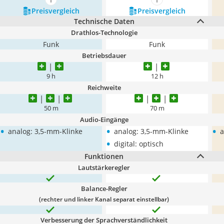
mehr anzeigen
mehr anzeigen
Preis­vergleich
Preis­vergleich
Technische Daten
Drathlos-Technologie
Funk
Funk
Betriebsdauer
9 h
12 h
Reichweite
50 m
70 m
Audio-Eingänge
•
•
•
analog: 3,5-mm-Klinke
analog: 3,5-mm-Klinke
a
•
digital: optisch
Funktionen
Lautstärkeregler
Balance-Regler
(rechter und linker Kanal separat einstellbar)
Verbesserung der Sprachverständlichkeit