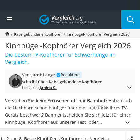
Die beliebtesten Vergleiche nach Kategorie
Vergleich
Elektronik
Powerstation
Kabelgebundene Kopfhörer
Kinnbügel-Kopfhörer Vergleich 2026
Monitor 32 Zoll 4K
Fernseher
Kinnbügel-Kopfhörer Vergleich 2026
Drucker
Die besten TV-Kopfhörer für Schwerhörige im
Desktop-PC
Vergleich.
Monitor
Diascanner
Von:
Jacob Lange
Redakteur
Laser-Multifunktionsdrucker
schreibt über:
Kabelgebundene Kopfhörer
Powerline-Adapter
Lektorin:
Janina S.
Powerstation mit Solarpanel
Gaming-PC
Verstehen Sie beim Fernsehen oft nur Bahnhof
? Haben sich
Soundbar
die Nachbarn schon häufiger über die Lautstärke Ihres TV-
17-Zoll-Laptop
Geräts beschwert? Dann entscheiden Sie sich jetzt für einen
Satellitenschüssel
Kinnbügel-Kopfhörer aus unserer Test- oder
Gaming-Headset
Vergleichstabelle.
Kinnbügel-Kopfhörer werden immer im
Schnurloses Telefon
Set mit einer Basisstation ausgeliefert
; die Ton-Übertragung
1 - 2 von 8:
Beste Kinnbügel-Kopfhörer
im Vergleich