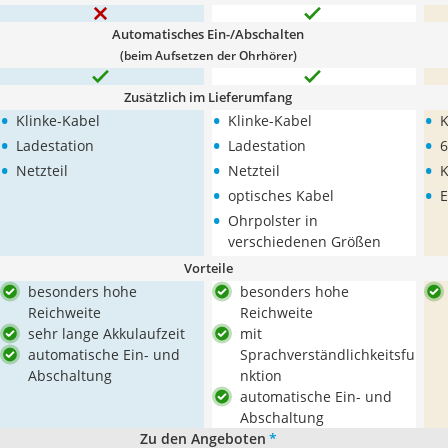
Automatisches Ein-/Abschalten
(beim Aufsetzen der Ohrhörer)
Zusätzlich im Lieferumfang
•
•
•
Klinke-Kabel
Klinke-Kabel
K
•
•
•
Ladestation
Ladestation
6
•
•
•
Netzteil
Netzteil
K
•
•
optisches Kabel
E
•
Ohrpolster in
verschiedenen Größen
Vorteile
besonders hohe
besonders hohe
Reichweite
Reichweite
sehr lange Akkulaufzeit
mit
automatische Ein- und
Sprachverständlichkeitsfu
Abschaltung
nktion
automatische Ein- und
Abschaltung
Zu den Angeboten
*