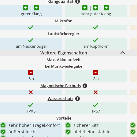
Klangqualität
guter Klang
sehr guter Klang
Mikrofon
Lautstärkeregler
am Nackenbügel
am Kopfhörer
Weitere Eigenschaften
Max. Akkulaufzeit
bei Musikwiedergabe
6 h
8 h
Magnetische Earbuds
Wasserschutz
IPX5
IP67
Vorteile
sehr hoher Tragekomfort
sicherer Sitz
äußerst leicht
bietet eine stabile