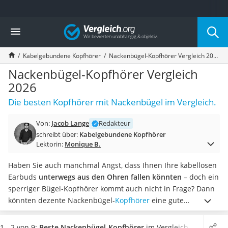
Die beliebtesten Vergleiche nach Kategorie
Vergleich
Elektronik
Powerstation
Kabelgebundene Kopfhörer
Nackenbügel-Kopfhörer Vergleich 2026
Monitor 32 Zoll 4K
Fernseher
Nackenbügel-Kopfhörer Vergleich
Drucker
2026
Desktop-PC
Die besten Kopfhörer mit Nackenbügel im Vergleich.
Monitor
Diascanner
Von:
Jacob Lange
Redakteur
Laser-Multifunktionsdrucker
schreibt über:
Kabelgebundene Kopfhörer
Powerline-Adapter
Lektorin:
Monique B.
Powerstation mit Solarpanel
Gaming-PC
Haben Sie auch manchmal Angst, dass Ihnen Ihre kabellosen
Soundbar
Earbuds
unterwegs aus den Ohren fallen könnten
– doch ein
17-Zoll-Laptop
sperriger Bügel-Kopfhörer kommt auch nicht in Frage? Dann
Satellitenschüssel
könnten dezente Nackenbügel-
Kopfhörer
eine gute
Gaming-Headset
Alternative für Sie sein.
Zahlreiche Tests im Internet zeigen,
Schnurloses Telefon
dass sie
sehr angenehm zu tragen sind und sicher am Kopf
1 - 2 von 9:
Beste Nackenbügel-Kopfhörer
im Vergleich