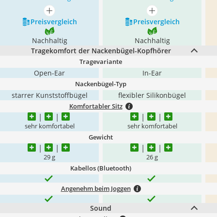
mehr anzeigen
mehr anzeigen
Preis­vergleich
Preis­vergleich
Nachhaltig
Nachhaltig
Tragekomfort der Nackenbügel-Kopfhörer
Tragevariante
Open-Ear
In-Ear
Nackenbügel-Typ
starrer Kunststoffbügel
flexibler Silikonbügel
Komfortabler Sitz
sehr komfortabel
sehr komfortabel
Gewicht
29 g
26 g
Kabellos (Bluetooth)
Angenehm beim Joggen
Sound