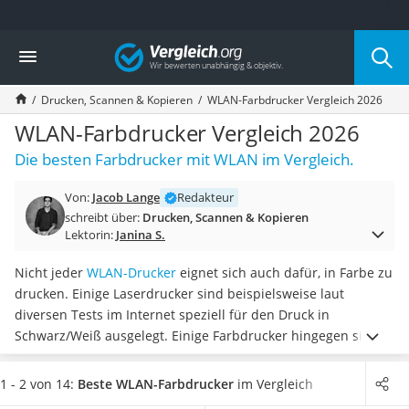
Die beliebtesten Vergleiche nach Kategorie
Vergleich
Elektronik
Powerstation
Drucken, Scannen & Kopieren
WLAN-Farbdrucker Vergleich 2026
Monitor 32 Zoll 4K
Fernseher
WLAN-Farbdrucker Vergleich 2026
Drucker
Die besten Farbdrucker mit WLAN im Vergleich.
Desktop-PC
Monitor
Von:
Jacob Lange
Redakteur
Diascanner
schreibt über:
Drucken, Scannen & Kopieren
Laser-Multifunktionsdrucker
Lektorin:
Janina S.
Powerline-Adapter
Powerstation mit Solarpanel
Nicht jeder
WLAN-Drucker
eignet sich auch dafür, in Farbe zu
Gaming-PC
drucken. Einige Laserdrucker sind beispielsweise laut
Soundbar
diversen Tests im Internet speziell für den Druck in
17-Zoll-Laptop
Schwarz/Weiß ausgelegt. Einige Farbdrucker hingegen sind
Satellitenschüssel
speziell zum Druck von Fotos konzipiert
.
Wählen Sie jetzt
Gaming-Headset
aus unserer Vergleichstabelle einen
besonders schnellen
1 - 2 von 14:
Beste WLAN-Farbdrucker
im Vergleich
Schnurloses Telefon
WLAN-Farbdrucker mit hoher Druckauflösung
, um künftig