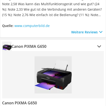
Note 2,58 Was kann das Multifunktionsgerät und wie gut? (24
%): Note 2,33 Wie gut ist die Verbindung mit anderen Geräten?
(15 %): Note 2,76 Wie einfach ist die Bedienung? (11 %): Note
2,67 Was kostet mich das Gerät im Alltag, wie verhält es sich im
Betrieb? (16 %): Note 2,03
Quelle:
www.computerbild.de
Weitere Reviews
Canon PIXMA G650
Canon PIXMA G650