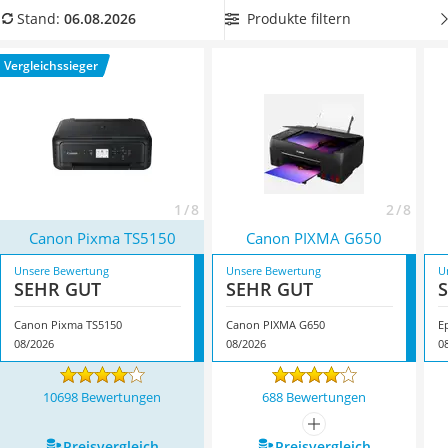
Tablets unter 200 Euro
einen A4-Fotodrucker mit einer hohen Geschwindigkeit
aus
Produkte filtern
Stand:
06.08.2026
Ladekabel Typ 2 Schuko
unserer Vergleichstabelle, damit Ihre Drucke besonders
Lichtwecker
schnell fertig sind. Überzeugt hat uns hier im August 2026
Vergleichssieger
Acer Aspire
besonders das Modell
Canon Pixma TS5150
*
mit seinen
Service
Eigenschaften.
1 / 8
2 / 8
Canon Pixma TS5150
Canon PIXMA G650
Unsere Bewertung
Unsere Bewertung
U
SEHR GUT
SEHR GUT
Canon Pixma TS5150
Canon PIXMA G650
E
08/2026
08/2026
0
10698 Bewertungen
688 Bewertungen
mehr anzeigen
Preis­vergleich
Preis­vergleich