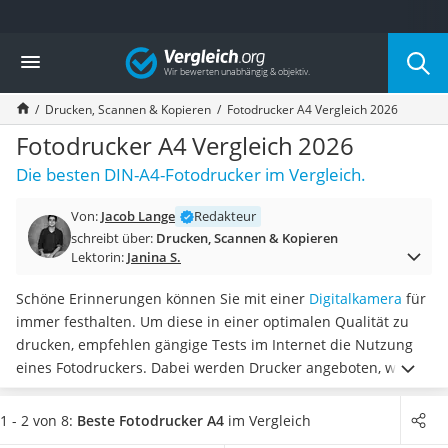
Die beliebtesten Vergleiche nach Kategorie
Vergleich
Elektronik
Powerstation
Drucken, Scannen & Kopieren
Fotodrucker A4 Vergleich 2026
Monitor 32 Zoll 4K
Fernseher
Fotodrucker A4 Vergleich 2026
Drucker
Die besten DIN-A4-Fotodrucker im Vergleich.
Desktop-PC
Monitor
Von:
Jacob Lange
Redakteur
Diascanner
schreibt über:
Drucken, Scannen & Kopieren
Laser-Multifunktionsdrucker
Lektorin:
Janina S.
Powerline-Adapter
Powerstation mit Solarpanel
Schöne Erinnerungen können Sie mit einer
Digitalkamera
für
Gaming-PC
immer festhalten. Um diese in einer optimalen Qualität zu
Soundbar
drucken, empfehlen gängige Tests im Internet die Nutzung
17-Zoll-Laptop
eines Fotodruckers. Dabei werden Drucker angeboten, welche
Satellitenschüssel
sogar Fotos im DIN-A4-Format drucken können.
A4-
Gaming-Headset
Fotodrucker mit einer hohen Druckauflösung drucken Ihre
1 - 2 von 8:
Beste Fotodrucker A4
im Vergleich
Schnurloses Telefon
Bilder in einer besonders guten Qualität.
Wählen Sie jetzt