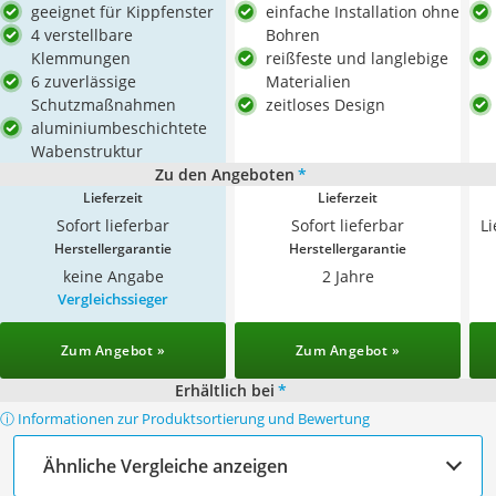
geeignet für Kippfenster
einfache Installation ohne
4 verstellbare
Bohren
Klemmungen
reißfeste und langlebige
6 zuverlässige
Materialien
Schutzmaßnahmen
zeitloses Design
aluminiumbeschichtete
Wabenstruktur
Zu den Angeboten
*
Lieferzeit
Lieferzeit
Sofort lieferbar
Sofort lieferbar
L
Herstellergarantie
Herstellergarantie
keine Angabe
2 Jahre
Vergleichssieger
Zum Angebot »
Zum Angebot »
Erhältlich bei
*
ⓘ Informationen zur Produktsortierung und Bewertung
Ähnliche Vergleiche anzeigen