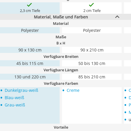
2,3 cm Tiefe
2 cm Tiefe
Material, Maße und Farben
Material
Polyester
Polyester
Maße
B x H
90 x 130 cm
90 x 210 cm
Verfügbare Breiten
45 bis 115 cm
50 bis 130 cm
Verfügbare Längen
130 und 220 cm
85 bis 210 cm
Verfügbare Farben
•
•
•
Dunkelgrau-weiß
Creme
•
•
Blau-weiß
D
•
•
Grau-weiß
P
•
•
u
Vorteile