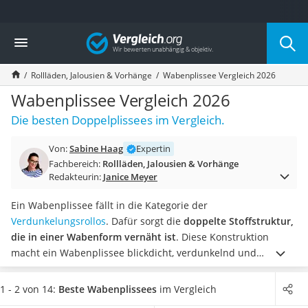
Die beliebtesten Vergleiche nach Kategorie
Vergleich
Wohnen
Matratzen-Topper
Rollläden, Jalousien & Vorhänge
Wabenplissee Vergleich 2026
Matratzen
Konferenzlautsprecher
Wabenplissee Vergleich 2026
Tageslichtlampe
Die besten Doppelplissees im Vergleich.
Badlüfter
Ergonomischer Bürostuhl
Von:
Sabine Haag
Expertin
Bürohocker
Fachbereich:
Rollläden, Jalousien & Vorhänge
Außenleuchte mit Kamera
Redakteurin:
Janice Meyer
Ozongeneratoren
Akku-Tischlampe
Ein Wabenplissee fällt in die Kategorie der
Konferenzmikrofon
Verdunkelungsrollos
. Dafür sorgt die
doppelte Stoffstruktur,
Klappmatratze
die in einer Wabenform vernäht ist
. Diese Konstruktion
Duschkopf mit Kalkfilter
macht ein Wabenplissee blickdicht, verdunkelnd und
Aktenvernichter Sicherheitsstufe 4
wärmeisolierend.
Wählen Sie jetzt ein Wabenplissee aus
Bettgitter
unserer Vergleichstabelle,
das über Griffe verfügt, mit denen
1 - 2 von 14:
Beste Wabenplissees
im Vergleich
Spannbettlaken
Sie das Wabenplissee stufenlos von oben nach unten