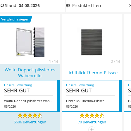
Topper 100 x 200
bewegen können
. Ohne Griffe ist das laut diversen Tests im
Produkte filtern
Stand:
04.08.2026
Duschpaneel
Internet weit weniger komfortabel. Überzeugt hat uns hier im
Höhenverstellbarer Schreibtisch
August 2026 besonders das Modell
Woltu Doppelt plissiertes
Vergleichssieger
Matratze 90 x 200 cm
Wabenrollo
*
mit seinen Eigenschaften.
Service
1 / 14
2 / 14
Woltu Doppelt plissiertes
Lichtblick Thermo-Plissee
Wabenrollo
Unsere Bewertung
Unsere Bewertung
U
SEHR GUT
SEHR GUT
Woltu Doppelt plissiertes Wabenrollo
Lichtblick Thermo-Plissee
H
08/2026
08/2026
0
5606 Bewertungen
70 Bewertungen