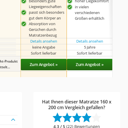
besonders gute
hoher Liegekomfort
Lie
Liegeeigenschaften
in vielen
OEK
passt sich besonders
verschiedenen
100 
gut dem Körper an
Größen erhältlich
Absorption von
Gerüchen durch
Matratzenbezug
Details ansehen
Details ansehen
Det
keine Angabe
5 Jahre
k
Sofort lieferbar
Sofort lieferbar
Sof
ght-Produkt
Zum Angebot »
Zum Angebot »
Zu
telt...
Hat Ihnen dieser Matratze 160 x
200 cm Vergleich gefallen?
4,3 / 5
(22) Bewertungen