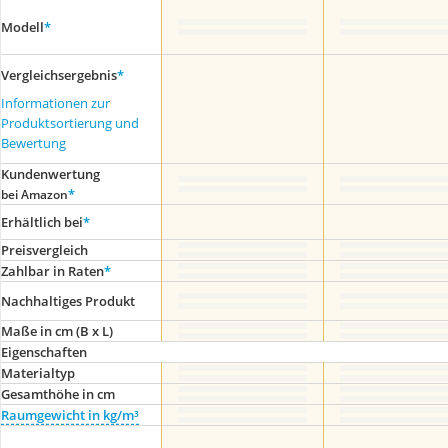
Modell
*
Vergleichsergebnis
*
Informationen zur
Produktsortierung und
Bewertung
Kundenwertung
*
bei Amazon
Erhältlich bei
*
Preis­vergleich
Zahlbar in Raten
*
Nachhaltiges Produkt
Maße in cm (B x L)
Eigenschaften
Materialtyp
Gesamthöhe in cm
Raumgewicht in kg/m³