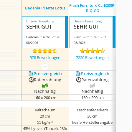
Flash Furniture CL-E230P-
Badenia Irisette Lotus
Taschen
R-Q-GG
Unsere Bewertung
Unsere Bewertung
Unsere
SEHR GUT
SEHR GUT
SEH
Badenia Irisette Lotus
Flash Furniture CL-E230P-R-Q-GG
08/2026
08/2026
08/202
578 Bewertungen
7220 Bewertungen
59 
mehr anzeigen
Preis­vergleich
Preis­vergleich
P
Ratenzahlung
Ratenzahlung
Nachhaltig
Nachhaltig
N
160 x 200 cm
160 x 200 cm
1
Kaltschaum
Taschenfederkern
K
20 cm
30 cm
55 kg/m³
keine Herstellerangabe
keine 
45% Lyocell (Tencel), 28%