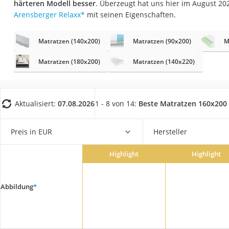
härteren Modell besser
. Überzeugt hat uns hier im August 2
Konferenzmikrofo
Arensberger Relaxx
*
mit seinen Eigenschaften.
Klappmatratze
Duschkopf mit Kalk
Matratzen (140x200)
Matratzen (90x200)
M
Aktenvernichter Si
Matratzen (180x200)
Matratzen (140x220)
Bettgitter
Spannbettlaken
Aktualisiert:
07.08.2026
1 - 8 von 14:
Beste Matratzen 160x200
Topper 100 x 200
Duschpaneel
Preis in EUR
Hersteller
Höhenverstellbare
Matratze 90 x 200
Highlight
Highlight
Service
Abbildung
*