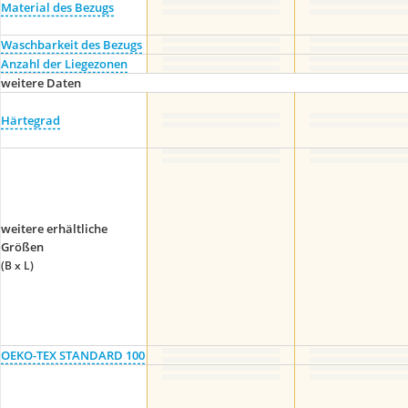
Material des Bezugs
Waschbarkeit des Bezugs
Anzahl der Liegezonen
weitere Daten
Härtegrad
weitere erhältliche
Größen
(B x L)
OEKO-TEX STANDARD 100