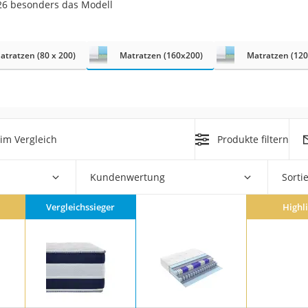
026 besonders das Modell
n
filter
atratzen (80 x 200)
Matratzen (160x200)
Matratzen (12
cherheitsstufe 4
im Vergleich
Produkte filtern
Kundenwertung
Sorti
r Schreibtisch
 cm
Vergleichssieger
Highl