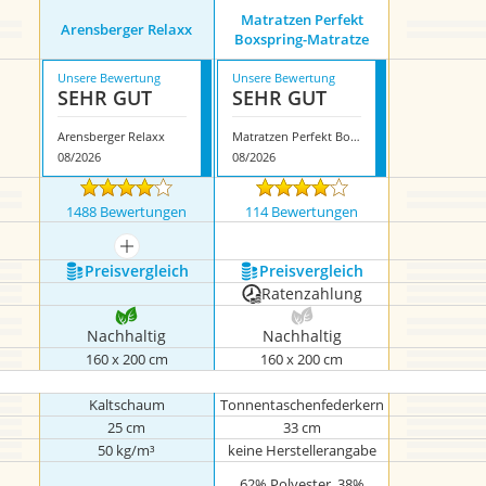
Matratzen Perfekt
Arensberger Relaxx
Boxspring-Matratze
Unsere Bewertung
Unsere Bewertung
SEHR GUT
SEHR GUT
Arensberger Relaxx
Matratzen Perfekt Boxspring-Matratze
08/2026
08/2026
1488 Bewertungen
114 Bewertungen
mehr anzeigen
Preis­vergleich
Preis­vergleich
Ratenzahlung
Nachhaltig
Nachhaltig
160 x 200 cm
160 x 200 cm
Kaltschaum
Tonnentaschenfederkern
25 cm
33 cm
50 kg/m³
keine Herstellerangabe
62% Polyester, 38%