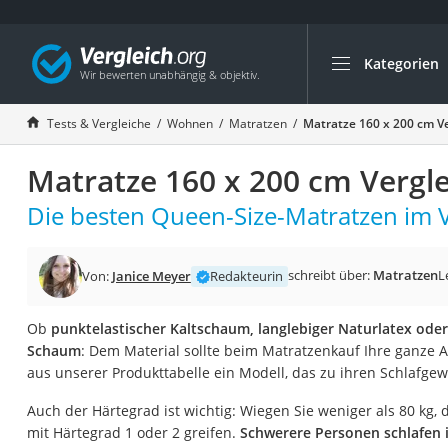
Kategorien
Die beliebtesten V
Wohnen
Tests & Vergleiche
Wohnen
Matratzen
Matratze 160 x 200 cm V
Matratzen-Topper
Matratze 160 x 200 cm Vergl
Matratzen
Konferenzlautspre
Die besten Queen-Size-Matratzen im V
Tageslichtlampe
Badlüfter
schreibt über:
Matratzen
L
Von:
Janice Meyer
Redakteurin
Ergonomischer Bü
Ob
punktelastischer Kaltschaum, langlebiger Naturlatex ode
Bürohocker
Schaum
: Dem Material sollte beim Matratzenkauf Ihre ganze
Außenleuchte mit
aus unserer Produkttabelle ein Modell, das zu ihren Schlafge
Ozongeneratoren
Auch der Härtegrad ist wichtig: Wiegen Sie weniger als 80 kg, 
Akku-Tischlampe
mit Härtegrad 1 oder 2 greifen.
Schwerere Personen schlafen 