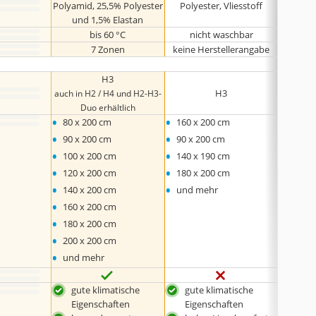
Polyamid, 25,5% Polyester
Polyester, Vliesstoff
keine 
und 1,5% Elastan
bis 60 °C
nicht waschbar
ni
7 Zonen
keine Herstellerangabe
H3
H3
auch in H2 / H4 und H2-H3-
Duo erhältlich
•
•
•
80 x 200 cm
160 x 200 cm
90 x 
•
•
•
90 x 200 cm
90 x 200 cm
120 x
•
•
•
100 x 200 cm
140 x 190 cm
135 x
•
•
•
120 x 200 cm
180 x 200 cm
140 x
•
•
140 x 200 cm
und mehr
•
160 x 200 cm
•
180 x 200 cm
•
200 x 200 cm
•
und mehr
gute klimatische
gute klimatische
zwe
Eigenschaften
Eigenschaften
bes