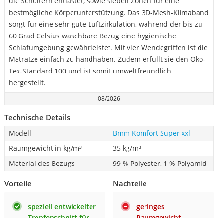
die Schultern entlastet, sowie sieben Zonen für eine
bestmögliche Körperunterstützung. Das 3D-Mesh-Klimaband
sorgt für eine sehr gute Luftzirkulation, während der bis zu
60 Grad Celsius waschbare Bezug eine hygienische
Schlafumgebung gewährleistet. Mit vier Wendegriffen ist die
Matratze einfach zu handhaben. Zudem erfüllt sie den Öko-
Tex-Standard 100 und ist somit umweltfreundlich
hergestellt.
08/2026
Technische Details
Modell
Bmm Komfort Super xxl
Raumgewicht in kg/m³
35 kg/m³
Material des Bezugs
99 % Polyester, 1 % Polyamid
Vorteile
Nachteile
speziell entwickelter
geringes
Tropfenschnitt für
Raumgewicht