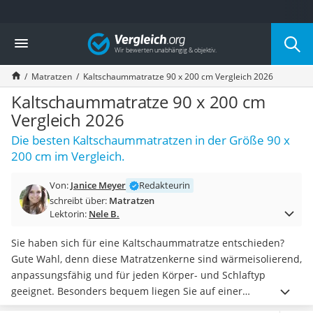
Die beliebtesten Vergleiche nach Kategorie
Vergleich
Wohnen
Matratzen-Topper
Matratzen
Kaltschaummatratze 90 x 200 cm Vergleich 2026
Matratzen
Konferenzlautsprecher
Kaltschaummatratze 90 x 200 cm
Tageslichtlampe
Vergleich 2026
Badlüfter
Die besten Kaltschaummatratzen in der Größe 90 x
Ergonomischer Bürostuhl
200 cm im Vergleich.
Bürohocker
Außenleuchte mit Kamera
Von:
Janice Meyer
Redakteurin
Ozongeneratoren
schreibt über:
Matratzen
Akku-Tischlampe
Lektorin:
Nele B.
Konferenzmikrofon
Klappmatratze
Sie haben sich für eine Kaltschaummatratze entschieden?
Duschkopf mit Kalkfilter
Gute Wahl, denn diese Matratzenkerne sind wärmeisolierend,
Aktenvernichter Sicherheitsstufe 4
anpassungsfähig und für jeden Körper- und Schlaftyp
Bettgitter
geeignet. Besonders bequem liegen Sie auf einer
Spannbettlaken
Kaltschaummatratze mit einer Höhe ab 19 cm
.
Um eine