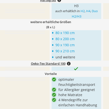
Härtegrad
H3
auch erhältlich in
H2
,
H4
,
Duo
H2/H3
weitere erhältliche Größen
(B x L)
•
80 x 190 cm
•
80 x 200 cm
•
90 x 190 cm
•
90 x 210 cm
•
und weitere
Oeko-Tex Standard 100
Vorteile
optimaler
Feuchtigkeitstransport
für Allergiker geeignet
hohe Matratze
4 Wendegriffe zur
einfachen Handhabung