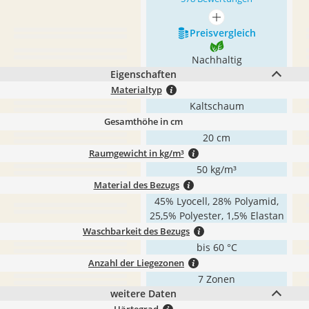
mehr anzeigen
Preis­vergleich
Nachhaltig
Eigenschaften
Materialtyp
Kaltschaum
Gesamthöhe in cm
20 cm
Raumgewicht in kg/m³
50 kg/m³
Material des Bezugs
45% Lyocell, 28% Polyamid,
25,5% Polyester, 1,5% Elastan
Waschbarkeit des Bezugs
bis 60 °C
Anzahl der Liegezonen
7 Zonen
weitere Daten