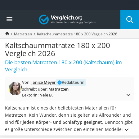
Die beliebtesten Vergleiche nach Kategorie
Vergleich
Wohnen
Matratzen-Topper
Matratzen
Kaltschaummatratze 180 x 200 Vergleich 2026
Matratzen
Konferenzlautsprecher
Kaltschaummatratze 180 x 200
Tageslichtlampe
Vergleich 2026
Badlüfter
Die besten Matratzen 180 x 200 (Kaltschaum) im
Ergonomischer Bürostuhl
Vergleich.
Bürohocker
Außenleuchte mit Kamera
Von:
Janice Meyer
Redakteurin
Ozongeneratoren
schreibt über:
Matratzen
Akku-Tischlampe
Lektorin:
Nele B.
Konferenzmikrofon
Klappmatratze
Kaltschaum ist eines der beliebtesten Materialien für
Duschkopf mit Kalkfilter
Matratzen. Kein Wunder, denn sie gelten als Allrounder und
Aktenvernichter Sicherheitsstufe 4
sind
für jeden Körper- und Schlaftyp geeignet
. Dennoch gibt
Bettgitter
es große Unterschiede zwischen den einzelnen Modellen.
Spannbettlaken
Kaltschaummatratzen können zwischen 8 und 30 cm hoch