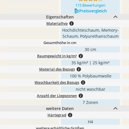
115 Bewertungen
Preis­vergleich
Eigenschaften
Materialtyp
Hochdichteschaum, Memory-
Schaum, Polyurethanschaum
Gesamthöhe in cm
30 cm
Raumgewicht in kg/m³
35 kg/m³ | 25 kg/m³
Material des Bezugs
100 % Polybaumwolle
Waschbarkeit des Bezugs
nicht waschbar
Anzahl der Liegezonen
7 Zonen
weitere Daten
Härtegrad
H4
weitere erhältliche Größen