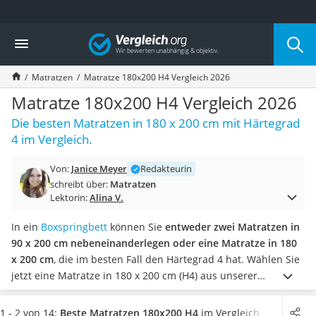
Die beliebtesten Vergleiche nach Kategorie
Vergleich
Wohnen
Matratzen-Topper
Matratzen
Matratze 180x200 H4 Vergleich 2026
Matratzen
Konferenzlautsprecher
Matratze 180x200 H4 Vergleich 2026
Tageslichtlampe
Die besten Matratzen in 180 x 200 cm mit Härtegrad
Badlüfter
4 im Vergleich.
Ergonomischer Bürostuhl
Bürohocker
Von:
Janice Meyer
Redakteurin
Außenleuchte mit Kamera
schreibt über:
Matratzen
Ozongeneratoren
Lektorin:
Alina V.
Akku-Tischlampe
Konferenzmikrofon
In ein
Boxspringbett
können Sie
entweder zwei Matratzen in
Klappmatratze
90 x 200 cm nebeneinanderlegen oder eine Matratze in 180
Duschkopf mit Kalkfilter
x 200 cm
, die im besten Fall den Härtegrad 4 hat.
Wählen Sie
Aktenvernichter Sicherheitsstufe 4
jetzt eine Matratze in 180 x 200 cm (H4) aus unserer
Bettgitter
Vergleichstabelle,
die mindestens 20 cm hoch ist
. Die besten
Spannbettlaken
Matratzen mit dieser Ausstattung kommen sogar auf 25 oder
1 - 2 von 14:
Beste Matratzen 180x200 H4
im Vergleich