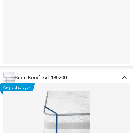
Bmm Komf_xxl_180200
Vergleichssieger