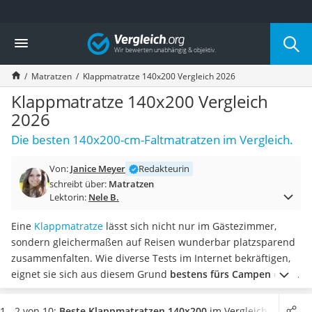
Die beliebtesten Vergleiche nach Kategorie
Vergleich
Wohnen
Matratzen-Topper
Matratzen
Klappmatratze 140x200 Vergleich 2026
Matratzen
Konferenzlautsprecher
Klappmatratze 140x200 Vergleich
Tageslichtlampe
2026
Badlüfter
Die besten 140x200-cm-Faltmatratzen im Vergleich.
Ergonomischer Bürostuhl
Bürohocker
Von:
Janice Meyer
Redakteurin
Außenleuchte mit Kamera
schreibt über:
Matratzen
Ozongeneratoren
Lektorin:
Nele B.
Akku-Tischlampe
Konferenzmikrofon
Eine
Klappmatratze
lässt sich nicht nur im Gästezimmer,
Klappmatratze
sondern gleichermaßen auf Reisen wunderbar platzsparend
Duschkopf mit Kalkfilter
zusammenfalten. Wie diverse Tests im Internet bekräftigen,
Aktenvernichter Sicherheitsstufe 4
eignet sie sich aus diesem Grund
bestens fürs Campen oder
Bettgitter
für Übernachtungen im Heck Ihres Vans
. Im Normalfall sind
Spannbettlaken
die Matratzen im Handumdrehen auf- und wieder
1 - 2 von 10:
Beste Klappmatratzen 140x200
im Vergleich