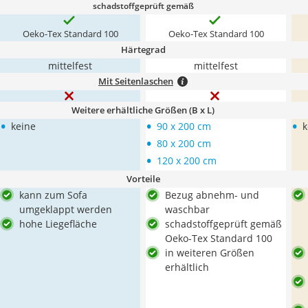
schadstoffgeprüft gemäß
Oeko-Tex Standard 100
Oeko-Tex Standard 100
Härtegrad
mittelfest
mittelfest
Mit Seitenlaschen
Weitere erhältliche Größen (B x L)
•
•
•
keine
90 x 200 cm
k
•
80 x 200 cm
•
120 x 200 cm
Vorteile
kann zum Sofa
Bezug abnehm- und
umgeklappt werden
waschbar
hohe Liegefläche
schadstoffgeprüft gemäß
Oeko-Tex Standard 100
in weiteren Größen
erhältlich