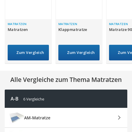
Topper 100 x 200
Duschpaneel
Höhenverstellbarer Schreibtisch
Matratze 90 x 200 cm
MATRATZEN
MATRATZEN
MATRATZEN
Matratzen
Klappmatratze
Matratze 90
Service
Zum Vergleich
Zum Vergleich
Zum Ve
Alle Vergleiche zum Thema Matratzen
A-B
6 Vergleiche
AM-Matratze