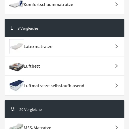
Komfortschaummatratze
L
3 Vergleiche
Latexmatratze
Luftbett
Luftmatratze selbstaufblasend
M
29 Vergleiche
MSS-Matratze