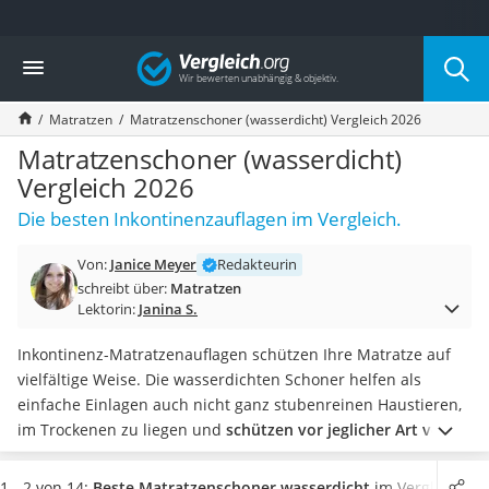
Die beliebtesten Vergleiche nach Kategorie
Vergleich
Wohnen
Matratzen-Topper
Matratzen
Matratzenschoner (wasserdicht) Vergleich 2026
Matratzen
Konferenzlautsprecher
Matratzenschoner (wasserdicht)
Tageslichtlampe
Vergleich 2026
Badlüfter
Die besten Inkontinenzauflagen im Vergleich.
Ergonomischer Bürostuhl
Bürohocker
Von:
Janice Meyer
Redakteurin
Außenleuchte mit Kamera
schreibt über:
Matratzen
Ozongeneratoren
Lektorin:
Janina S.
Akku-Tischlampe
Konferenzmikrofon
Inkontinenz-Matratzenauflagen schützen Ihre Matratze auf
Klappmatratze
vielfältige Weise. Die wasserdichten Schoner helfen als
Duschkopf mit Kalkfilter
einfache Einlagen auch nicht ganz stubenreinen Haustieren,
Aktenvernichter Sicherheitsstufe 4
im Trockenen zu liegen und
schützen vor jeglicher Art von
Bettgitter
Flüssigkeit und Schmutz
. So lässt sich das nächste Frühstück
Spannbettlaken
im Bett - ganz entspannt mit Kaffee und Orangensaft -
1 - 2 von 14:
Beste Matratzenschoner wasserdicht
im Vergleich