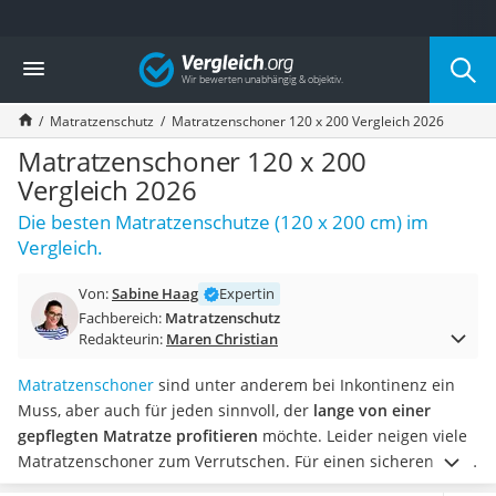
Die beliebtesten Vergleiche nach Kategorie
Vergleich
Wohnen
Matratzen-Topper
Matratzenschutz
Matratzenschoner 120 x 200 Vergleich 2026
Matratzen
Konferenzlautsprecher
Matratzenschoner 120 x 200
Tageslichtlampe
Vergleich 2026
Badlüfter
Die besten Matratzenschutze (120 x 200 cm) im
Ergonomischer Bürostuhl
Vergleich.
Bürohocker
Außenleuchte mit Kamera
Von:
Sabine Haag
Expertin
Ozongeneratoren
Fachbereich:
Matratzenschutz
Akku-Tischlampe
Redakteurin:
Maren Christian
Konferenzmikrofon
Klappmatratze
Matratzenschoner
sind unter anderem bei Inkontinenz ein
Duschkopf mit Kalkfilter
Muss, aber auch für jeden sinnvoll, der
lange von einer
Aktenvernichter Sicherheitsstufe 4
gepflegten Matratze profitieren
möchte. Leider neigen viele
Bettgitter
Matratzenschoner zum Verrutschen. Für einen sicheren Sitz
Spannbettlaken
empfehlen daher zahlreiche Online-Tests 120-x-200-cm-