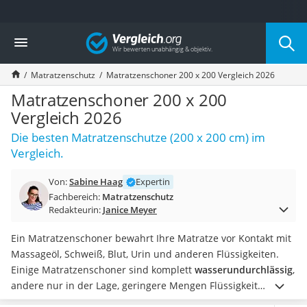
Die beliebtesten Vergleiche nach Kategorie
Vergleich
Wohnen
Matratzen-Topper
Matratzenschutz
Matratzenschoner 200 x 200 Vergleich 2026
Matratzen
Konferenzlautsprecher
Matratzenschoner 200 x 200
Tageslichtlampe
Vergleich 2026
Badlüfter
Die besten Matratzenschutze (200 x 200 cm) im
Ergonomischer Bürostuhl
Vergleich.
Bürohocker
Außenleuchte mit Kamera
Von:
Sabine Haag
Expertin
Ozongeneratoren
Fachbereich:
Matratzenschutz
Akku-Tischlampe
Redakteurin:
Janice Meyer
Konferenzmikrofon
Klappmatratze
Ein Matratzenschoner bewahrt Ihre Matratze vor Kontakt mit
Duschkopf mit Kalkfilter
Massageöl, Schweiß, Blut, Urin und anderen Flüssigkeiten.
Aktenvernichter Sicherheitsstufe 4
Einige Matratzenschoner sind komplett
wasserundurchlässig
,
Bettgitter
andere nur in der Lage, geringere Mengen Flüssigkeit
Spannbettlaken
aufzunehmen.
Um zuverlässig schützen zu können, muss der