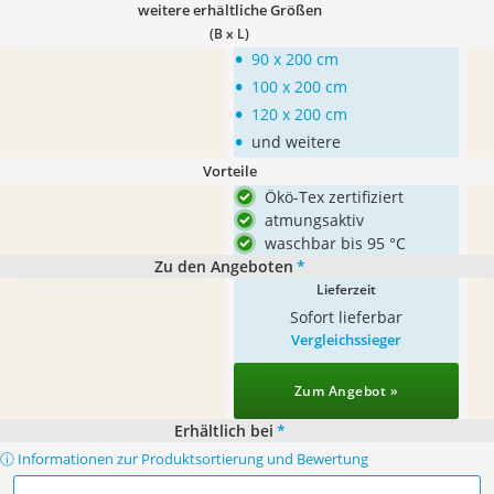
weitere erhältliche Größen
(B x L)
•
90 x 200 cm
•
100 x 200 cm
•
120 x 200 cm
•
und weitere
Vorteile
Ökö-Tex zertifiziert
atmungsaktiv
waschbar bis 95 °C
Zu den Angeboten
*
Lieferzeit
Sofort lieferbar
Vergleichssieger
Zum Angebot »
Erhältlich bei
*
ⓘ Informationen zur Produktsortierung und Bewertung