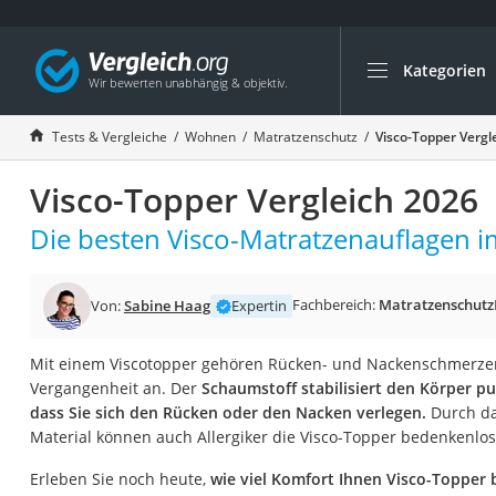
Kategorien
Die beliebtesten V
Wohnen
Tests & Vergleiche
Wohnen
Matratzenschutz
Visco-Topper Vergl
Matratzen-Topper
Visco-Topper Vergleich 2026
Matratzen
Konferenzlautspre
Die besten Visco-Matratzenauflagen im
Tageslichtlampe
Badlüfter
Fachbereich:
Matratzenschutz
Von:
Sabine Haag
Expertin
Ergonomischer Bü
Mit einem Viscotopper gehören Rücken- und Nackenschmerze
Bürohocker
Vergangenheit an. Der
Schaumstoff stabilisiert den Körper pu
Außenleuchte mit
dass Sie sich den Rücken oder den Nacken verlegen.
Durch da
Material können auch Allergiker die Visco-Topper bedenkenlo
Ozongeneratoren
Akku-Tischlampe
Erleben Sie noch heute,
wie viel Komfort Ihnen Visco-Topper 