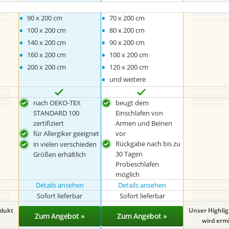
•
•
90 x 200 cm
70 x 200 cm
•
•
100 x 200 cm
80 x 200 cm
•
•
140 x 200 cm
90 x 200 cm
•
•
160 x 200 cm
100 x 200 cm
•
•
200 x 200 cm
120 x 200 cm
•
und weitere
nach OEKO-TEX
beugt dem
STANDARD 100
Einschlafen von
zertifiziert
Armen und Beinen
für Allergiker geeignet
vor
Rückgabe nach bis zu
in vielen verschieden
30 Tagen
Größen erhältlich
Probeschlafen
möglich
Details ansehen
Details ansehen
Sofort lieferbar
Sofort lieferbar
odukt
Unser Highli
Zum Angebot »
Zum Angebot »
wird ermit