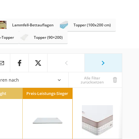
Lammfell-Bettauflagen
Topper (100x200 cm)
-Topper
Topper (90×200)
Alle Filter
eren nach
zurücksetzen
ight
Preis-Leistungs-Sieger