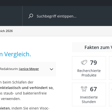
ergleiche nach Kategorie
eich 2026
Fakten zum 
cher
 Vergleich.
79
Redakteurin:
Janice Meyer
Recherchierte
Produkte
rostuhl
n beim Schlafen der
67
nktelastisch und verhindert so,
 Kamera
s staub- und bakterienfreie
Investierte
s verwenden.
Stunden
bieten
, indem Sie einen Visoc-