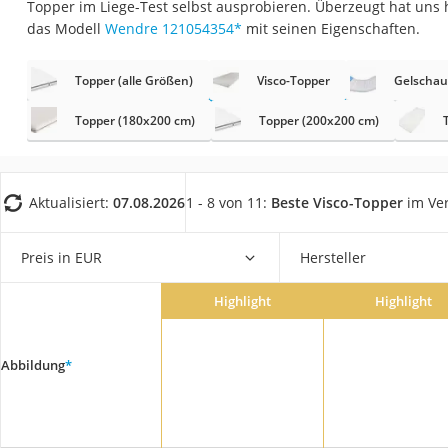
Topper im Liege-Test selbst ausprobieren. Überzeugt hat uns
Konferenzmikrofo
das Modell
Wendre ‎121054354
*
mit seinen Eigenschaften.
Klappmatratze
Duschkopf mit Kalk
Topper (alle Größen)
Visco-Topper
Gelscha
Aktenvernichter Si
Topper (180x200 cm)
Topper (200x200 cm)
Bettgitter
Spannbettlaken
Aktualisiert:
07.08.2026
1 - 8 von 11:
Beste Visco-Topper
im Ver
Topper 100 x 200
Duschpaneel
Preis in EUR
Hersteller
Höhenverstellbare
Matratze 90 x 200
Highlight
Highlight
Service
Abbildung
*