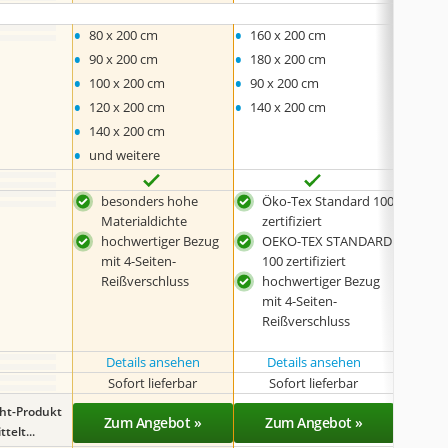
•
•
•
80 x 200 cm
160 x 200 cm
90 x 
•
•
•
90 x 200 cm
180 x 200 cm
140 x
•
•
•
100 x 200 cm
90 x 200 cm
160 x
•
•
•
120 x 200 cm
140 x 200 cm
180 x
•
140 x 200 cm
•
und weitere
besonders hohe
Öko-Tex Standard 100
atm
Materialdichte
zertifiziert
Härt
hochwertiger Bezug
OEKO-TEX STANDARD
Cer
mit 4-Seiten-
100 zertifiziert
zert
Reißverschluss
hochwertiger Bezug
mit 4-Seiten-
Reißverschluss
Details ansehen
Details ansehen
Det
Sofort lieferbar
Sofort lieferbar
Sof
ght-Produkt
Zum Angebot »
Zum Angebot »
Zu
telt...