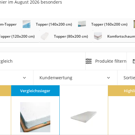
 hier im August 2026 besonders
n
filter
um-Topper
Topper (140x200 cm)
Topper (160x200 cm)
cherheitsstufe 4
Topper (120x200 cm)
Topper (80x200 cm)
Komfortschaum
gleich
Produkte filtern
Kundenwertung
Sorti
r Schreibtisch
 cm
Vergleichssieger
Highl