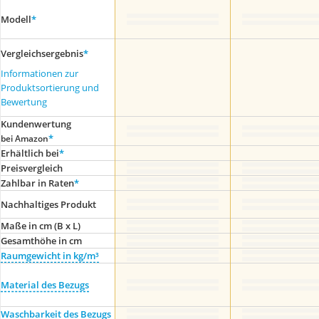
Modell
*
Vergleichsergebnis
*
Informationen zur
Produktsortierung und
Bewertung
Kundenwertung
*
bei Amazon
Erhältlich bei
*
Preis­vergleich
Zahlbar in Raten
*
Nachhaltiges Produkt
Maße in cm (B x L)
Gesamthöhe in cm
Raumgewicht in kg/m³
Material des Bezugs
Waschbarkeit des Bezugs