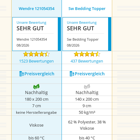
Wendre ‎121054354
Sw Bedding Topper
Unsere Bewertung
Unsere Bewertung
SEHR GUT
SEHR GUT
Wendre ‎121054354
Sw Bedding Topper
08/2026
08/2026
1523 Bewertungen
437 Bewertungen
Preis­vergleich
Preis­vergleich
Nachhaltig
Nachhaltig
180 x 200 cm
140 x 200 cm
7 cm
9 cm
50 kg/m³
keine Herstellerangabe
62 % Polyester, 38 %
Viskose
Viskose
bis 60 °C
bis 40 °C