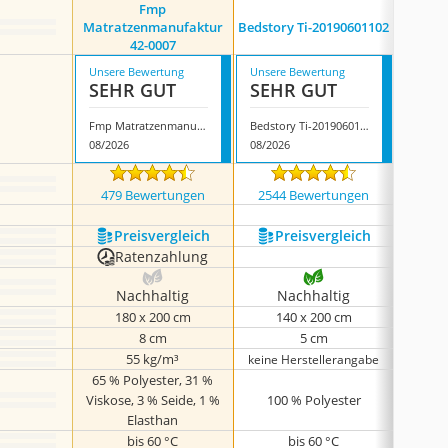
Fmp
Matratzenmanufaktur
Bedstory Ti-20190601102
Mat
42-0007
Unsere Bewertung
Unsere Bewertung
Unsere
SEHR GUT
SEHR GUT
SEH
Fmp Matratzenmanufaktur 42-0007
Bedstory Ti-20190601102
08/2026
08/2026
08/202
479 Bewertungen
2544 Bewertungen
4788
Preis­vergleich
Preis­vergleich
P
Ratenzahlung
Nachhaltig
Nachhaltig
N
180 x 200 cm
140 x 200 cm
1
8 cm
5 cm
55 kg/m³
keine Herstellerangabe
keine 
65 % Polyester, 31 %
Viskose, 3 % Seide, 1 %
100 % Polyester
100%
Elasthan
bis 60 °C
bis 60 °C