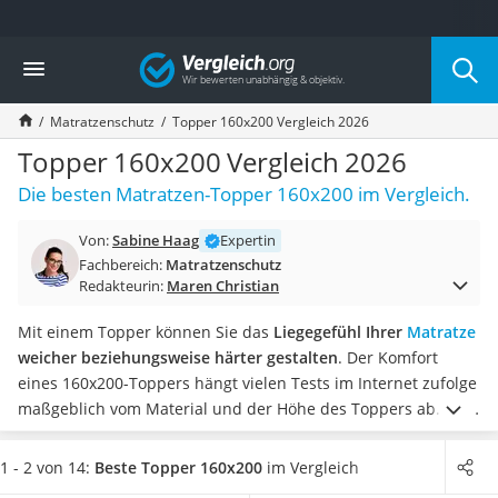
Die beliebtesten Vergleiche nach Kategorie
Vergleich
Wohnen
Matratzen-Topper
Matratzenschutz
Topper 160x200 Vergleich 2026
Matratzen
Konferenzlautsprecher
Topper 160x200 Vergleich 2026
Tageslichtlampe
Die besten Matratzen-Topper 160x200 im Vergleich.
Badlüfter
Ergonomischer Bürostuhl
Von:
Sabine Haag
Expertin
Bürohocker
Fachbereich:
Matratzenschutz
Außenleuchte mit Kamera
Redakteurin:
Maren Christian
Ozongeneratoren
Akku-Tischlampe
Mit einem Topper können Sie das
Liegegefühl Ihrer
Matratze
Konferenzmikrofon
weicher beziehungsweise härter gestalten
. Der Komfort
Klappmatratze
eines 160x200-Toppers hängt vielen Tests im Internet zufolge
Duschkopf mit Kalkfilter
maßgeblich vom Material und der Höhe des Toppers ab.
Sie
Aktenvernichter Sicherheitsstufe 4
suchen eine Matratzenauflage, die auch für Allergiker
Bettgitter
geeignet ist? In unserer Vergleichstabelle finden Sie
1 - 2 von 14:
Beste Topper 160x200
im Vergleich
Spannbettlaken
unterschiedliche Arten von 160x200-Matratzen-Toppern.