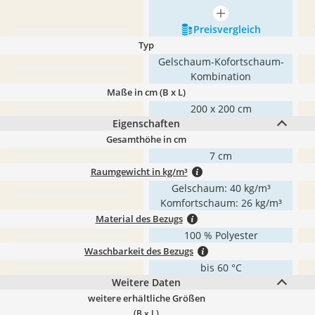
mehr anzeigen
Preis­vergleich
Typ
Gelschaum-Kofortschaum-
Kombination
Maße in cm (B x L)
200 x 200 cm
Eigenschaften
Gesamthöhe in cm
7 cm
Raumgewicht in kg/m³
Gelschaum: 40 kg/m³
Komfortschaum: 26 kg/m³
Material des Bezugs
100 % Polyester
Waschbarkeit des Bezugs
bis 60 °C
Weitere Daten
weitere erhältliche Größen
(B x L)