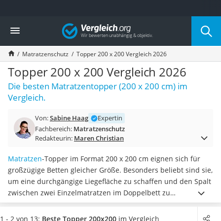
Die beliebtesten Vergleiche nach Kategorie
Vergleich
Wohnen
Matratzen-Topper
Matratzenschutz
Topper 200 x 200 Vergleich 2026
Matratzen
Konferenzlautsprecher
Topper 200 x 200 Vergleich 2026
Tageslichtlampe
Die besten Matratzentopper (200 x 200 cm) im
Badlüfter
Vergleich.
Ergonomischer Bürostuhl
Bürohocker
Von:
Sabine Haag
Expertin
Außenleuchte mit Kamera
Fachbereich:
Matratzenschutz
Ozongeneratoren
Redakteurin:
Maren Christian
Akku-Tischlampe
Konferenzmikrofon
Matratzen
-Topper im Format 200 x 200 cm eignen sich für
Klappmatratze
großzügige Betten gleicher Größe. Besonders beliebt sind sie,
Duschkopf mit Kalkfilter
um eine durchgängige Liegefläche zu schaffen und den Spalt
Aktenvernichter Sicherheitsstufe 4
zwischen zwei Einzelmatratzen im Doppelbett zu
Bettgitter
überdecken. Zudem können 200x200-Topper laut zahlreicher
Spannbettlaken
Tests im Internet das
Liegegefühl je nach Material und Höhe
1 - 2 von 13:
Beste Topper 200x200
im Vergleich