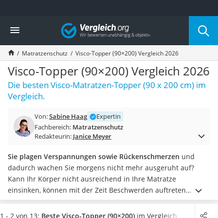
Die beliebtesten Vergleiche nach Kategorie
Vergleich
Wohnen
Matratzen-Topper
Matratzenschutz
Visco-Topper (90×200) Vergleich 2026
Matratzen
Konferenzlautsprecher
Visco-Topper (90×200) Vergleich 2026
Tageslichtlampe
Die besten Visco-Matratzen-Topper (90 x 200 cm) im
Badlüfter
Vergleich.
Ergonomischer Bürostuhl
Bürohocker
Von:
Sabine Haag
Expertin
Außenleuchte mit Kamera
Fachbereich:
Matratzenschutz
Ozongeneratoren
Redakteurin:
Janice Meyer
Akku-Tischlampe
Konferenzmikrofon
Sie plagen Verspannungen sowie Rückenschmerzen
und
Klappmatratze
dadurch wachen Sie morgens nicht mehr ausgeruht auf?
Duschkopf mit Kalkfilter
Kann Ihr Körper nicht ausreichend in Ihre Matratze
Aktenvernichter Sicherheitsstufe 4
einsinken, können mit der Zeit Beschwerden auftreten.
Bettgitter
Matratzen-Topper
können Abhilfe schaffen!
Wählen Sie jetzt
Spannbettlaken
aus unserer Vergleichstabelle einen
Visco-Topper in der
1 - 2 von 13:
Beste Visco-Topper (90×200)
im Vergleich