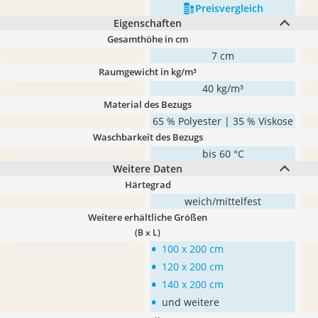
Preis­vergleich
Eigenschaften
Gesamthöhe in cm
7 cm
Raumgewicht in kg/m³
40 kg/m³
Material des Bezugs
65 % Polyester | 35 % Viskose
Waschbarkeit des Bezugs
bis 60 °C
Weitere Daten
Härtegrad
weich/mittelfest
Weitere erhältliche Größen
(B x L)
•
100 x 200 cm
•
120 x 200 cm
•
140 x 200 cm
•
und weitere