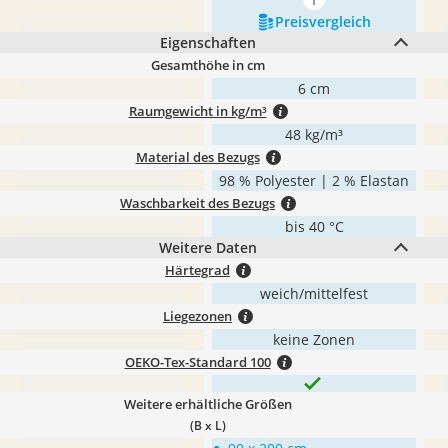
mehr anzeigen
Preis­vergleich
Eigenschaften
Gesamthöhe in cm
6 cm
Raumgewicht in kg/m³
48 kg/m³
Material des Bezugs
98 % Polyester | 2 % Elastan
Waschbarkeit des Bezugs
bis 40 °C
Weitere Daten
Härtegrad
weich/mittelfest
Liegezonen
keine Zonen
OEKO-Tex-Standard 100
Weitere erhältliche Größen
(B x L)