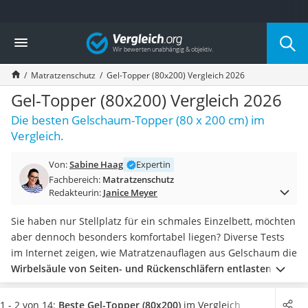
Die beliebtesten Vergleiche nach Kategorie
Vergleich
Wohnen
Matratzen-Topper
Matratzenschutz
Gel-Topper (80x200) Vergleich 2026
Matratzen
Konferenzlautsprecher
Gel-Topper (80x200) Vergleich 2026
Tageslichtlampe
Die besten Gelschaum-Topper (80 x 200 cm) im
Badlüfter
Vergleich.
Ergonomischer Bürostuhl
Bürohocker
Von:
Sabine Haag
Expertin
Außenleuchte mit Kamera
Fachbereich:
Matratzenschutz
Ozongeneratoren
Redakteurin:
Janice Meyer
Akku-Tischlampe
Konferenzmikrofon
Sie haben nur Stellplatz für ein schmales Einzelbett, möchten
Klappmatratze
aber dennoch besonders komfortabel liegen? Diverse Tests
Duschkopf mit Kalkfilter
im Internet zeigen, wie Matratzenauflagen aus Gelschaum die
Aktenvernichter Sicherheitsstufe 4
Wirbelsäule von Seiten- und Rückenschläfern entlasten
und
Bettgitter
dabei außerdem einen außergewöhnlichen Schlafkomfort
Spannbettlaken
bieten.
Wählen Sie jetzt aus unserer Vergleichstabelle einen
1 - 2 von 14:
Beste Gel-Topper (80x200)
im Vergleich