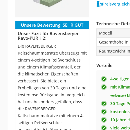
Preisvergleic
Technische Deta
Unsere Bewertung:
SEHR GUT
Modell
Unser Fazit für Ravensberger
Ravo-PUR H2:
Gesamthöhe in
Die RAVENSBERGER
Raumgewicht in
Kaltschaummatratze überzeugt mit
einem 4-seitigen Reißverschluss
Vorteile
und einem Klimafaseranteil, der
die klimatischen Eigenschaften
4-seitiger
verbessert. Sie bietet ein
mit Klima
Probeliegen von 30 Tagen und eine
kostenlose Rückgabe. Im Vergleich
verbessert k
hat uns besonders gefallen, dass
30 Tage P
die RAVENSBERGER
kostenlo
Kaltschaummatratze mit einem 4-
10 Jahre 
seitigen Reißverschluss
viele wei
ausgestattet ist, über einen