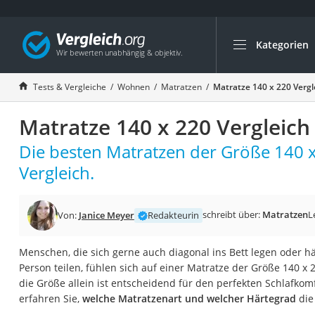
Kategorien
Die beliebtesten V
Wohnen
Tests & Vergleiche
Wohnen
Matratzen
Matratze 140 x 220 Vergl
Matratzen-Topper
Matratze 140 x 220 Vergleich
Matratzen
Konferenzlautspre
Die besten Matratzen der Größe 140 
Tageslichtlampe
Vergleich.
Badlüfter
Ergonomischer Bü
schreibt über:
Matratzen
L
Von:
Janice Meyer
Redakteurin
Bürohocker
Menschen, die sich gerne auch diagonal ins Bett legen oder hä
Außenleuchte mit
Person teilen, fühlen sich auf einer Matratze der Größe 140 x 
Ozongeneratoren
die Größe allein ist entscheidend für den perfekten Schlafkomf
erfahren Sie,
welche Matratzenart und welcher Härtegrad
die 
Akku-Tischlampe