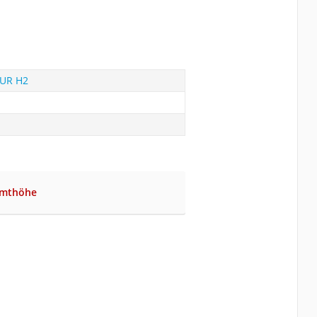
PUR H2
amthöhe