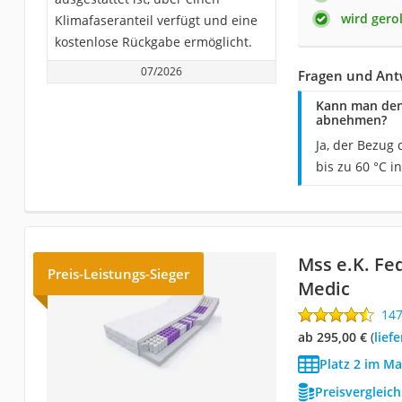
wird gerol
Klimafaseranteil verfügt und eine
kostenlose Rückgabe ermöglicht.
07/2026
Fragen und Ant
Kann man den
abnehmen?
Ja, der Bezug
bis zu 60 °C 
Mss e.K. F
Preis-Leistungs-Sieger
Medic
14
ab 295,00 €
(
Lie
Platz 2 im Ma
Preisvergleic