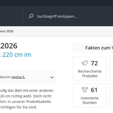
ergleiche nach Kategorie
eich 2026
 2026
Fakten zum 
cher
x 220 cm im
72
Recherchierte
Produkte
rostuhl
ektorin:
Janina S.
61
ufig das Bett mit einer anderen
 Kamera
220 cm richtig wohl. Doch nicht
Investierte
ort. In unserer Produkttabelle
Stunden
richtigen für Sie sind.