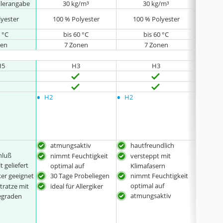
llerangabe
30 kg/m³
30 kg/m³
lyester
100 % Polyester
100 % Polyester
100
 °C
bis 60 °C
bis 60 °C
nen
7 Zonen
7 Zonen
H5
H3
H3
•
•
•
H2
H2
keine
atmungsaktiv
hautfreundlich
3-se
hluß
Rei
nimmt Feuchtigkeit
versteppt mit
t geliefert
mit 
optimal auf
Klimafasern
iker geeignet
30 Tage Probeliegen
nimmt Feuchtigkeit
verb
optimal auf
Eige
ratze mit
ideal für Allergiker
wird
atmungsaktiv
egraden
viel