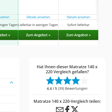
ansehen
Details ansehen
Details ansehen
Det
Liefe
enigen Tagen
Lieferbar in wenigen Tagen
Sofort lieferbar
ebot »
Zum Angebot »
Zum Angebot »
Zu
Hat Ihnen dieser Matratze 140 x
220 Vergleich gefallen?
4,4 / 5
(39) Bewertungen
Matratze 140 x 220-Vergleich teilen: