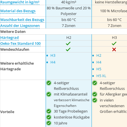
Raumgewicht in kg/m³
40 kg/m³
keine Herstelleran
80 % Baumwolle und 20 %
Material des Bezugs
100 % Microfase
Polyester
Waschbarkeit des Bezugs
bis 60 °C
bis 60 °C
Anzahl der Liegezonen
7 Zonen
7 Zonen
Weitere Daten
Härtegrad
H2
H3
Oeko-Tex Standard 100
Wendeschlaufen
•
•
H3
H2
•
•
H4
H4
Weitere erhältliche
•
Härtegrade
H5
•
H5 XL
4-seitiger
4-seitiger
Reißverschluss
Reißverschluss
mit Klimafaseranteil
für Allergiker ge
in vielen
verbessert klimatische
verschiedenen
Eigenschaften
30 Tage Probeliegen
Größen erhältli
Vorteile
kostenlose Rückgabe
10 Jahre