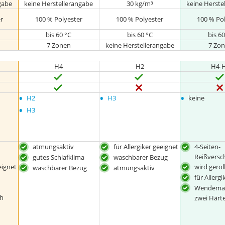
gabe
keine Herstellerangabe
30 kg/m³
keine Herste
r
100 % Polyester
100 % Polyester
100 % Po
bis 60 °C
bis 60 °C
bis 60
7 Zonen
keine Herstellerangabe
7 Zo
H4
H2
H4-
•
•
•
H2
H3
keine
•
H3
atmungsaktiv
für Allergiker geeignet
4-Seiten-
Reißversc
gutes Schlafklima
waschbarer Bezug
eignet
wird geroll
waschbarer Bezug
atmungsaktiv
für Allerg
Wendemat
ch
zwei Härt