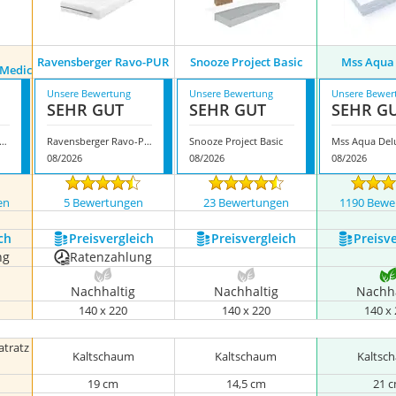
Ravensberger Ravo-PUR
Snooze Project Basic
Mss Aqua
 Medic
Unsere Bewertung
Unsere Bewertung
Unsere Bewer
SEHR GUT
SEHR GUT
SEHR G
e.K. Federkernmatratze Medic
Ravensberger Ravo-PUR
Snooze Project Basic
Mss Aqua Del
08/2026
08/2026
08/2026
en
5 Bewertungen
23 Bewertungen
1190 Bewe
ch
Preis­vergleich
Preis­vergleich
Preis­v
ng
Ratenzahlung
Nachhaltig
Nachhaltig
Nachha
140 x 220
140 x 220
140 x
tratz
Kaltschaum
Kaltschaum
Kaltsc
19 cm
14,5 cm
21 