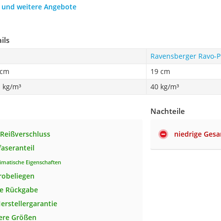
h und weitere Angebote
ils
Ravensberger Ravo-
 cm
19 cm
 kg/m³
40 kg/m³
Nachteile
 Reißverschluss
niedrige Ges
faseranteil
limatische Eigenschaften
robeliegen
se Rückgabe
Herstellergarantie
tere Größen