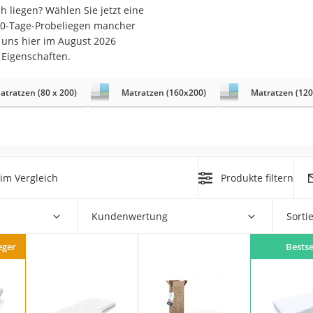
n
h liegen? Wählen Sie jetzt eine
30-Tage-Probeliegen mancher
 uns hier im August 2026
filter
 Eigenschaften.
cherheitsstufe 4
atratzen (80 x 200)
Matratzen (160x200)
Matratzen (12
im Vergleich
Produkte filtern
r Schreibtisch
 cm
Kundenwertung
Sorti
eger
Bestse