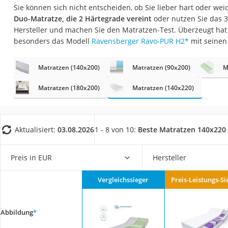
Konferenzmikrofo
Sie können sich nicht entscheiden, ob Sie lieber hart oder weic
Duo-Matratze, die 2 Härtegrade vereint
oder nutzen Sie das 
Klappmatratze
Hersteller und machen Sie den Matratzen-Test. Überzeugt hat
Duschkopf mit Kalk
besonders das Modell
Ravensberger Ravo-PUR H2
*
mit seinen
Aktenvernichter Si
Matratzen (140x200)
Matratzen (90x200)
M
Bettgitter
Matratzen (180x200)
Matratzen (140x220)
Spannbettlaken
Topper 100 x 200
Duschpaneel
Aktualisiert:
03.08.2026
1 - 8 von 10:
Beste Matratzen 140x220
Höhenverstellbare
Matratze 90 x 200
Preis in EUR
Hersteller
Service
Vergleichssieger
Preis-Leistungs-Si
Abbildung
*