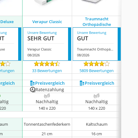
Traumnacht
Betten
 Deluxe
Verapur Classic
Orthopädische
K
tung
Unsere Bewertung
Unsere Bewertung
Unsere
UT
SEHR GUT
GUT
GUT
uxe
Verapur Classic
Traumnacht Orthopädische
08/2026
08/2026
07/202
rtungen
33 Bewertungen
5809 Bewertungen
1740
ergleich
Preis­vergleich
Preis­vergleich
P
Ratenzahlung
ltig
Nachhaltig
Nachhaltig
N
 220
140 x 220
140 x 220
haum
Tonnentaschenfederkern
Kaltschaum
K
cm
21 cm
16 cm