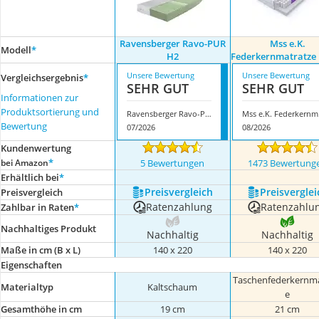
Ravensberger Ravo-PUR
Mss e.K.
Modell
*
H2
Federkernmatratze
Unsere Bewertung
Unsere Bewertung
Vergleichsergebnis
*
SEHR GUT
SEHR GUT
Informationen zur
Produktsortierung und
Ravensberger Ravo-PUR H2
Mss 
Bewertung
07/2026
08/2026
Kundenwertung
*
bei Amazon
5 Bewertungen
1473 Bewertung
Erhältlich bei
*
Preis­vergleich
Preis­verglei
Preis­vergleich
Ratenzahlung
Ratenzahlu
Zahlbar in Raten
*
Nachhaltiges Produkt
Nachhaltig
Nachhaltig
Maße in cm (B x L)
140 x 220
140 x 220
Eigenschaften
Taschenfederkernma
Materialtyp
Kaltschaum
e
Gesamthöhe in cm
19 cm
21 cm