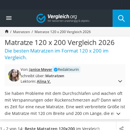
Die beliebtesten Vergleiche nach Kategorie
Vergleich
Wohnen
Matratzen-Topper
Matratzen
Matratze 120 x 200 Vergleich 2026
Matratzen
Konferenzlautsprecher
Matratze 120 x 200 Vergleich 2026
Tageslichtlampe
Die besten Matratzen im Format 120 x 200 im
Badlüfter
Vergleich.
Ergonomischer Bürostuhl
Bürohocker
Von:
Janice Meyer
Redakteurin
Außenleuchte mit Kamera
schreibt über:
Matratzen
Ozongeneratoren
Lektorin:
Alina V.
Akku-Tischlampe
Konferenzmikrofon
Sie haben Probleme mit dem Durchschlafen und wachen oft
Klappmatratze
mit Verspannungen oder Rückenschmerzen auf? Dann wird
Duschkopf mit Kalkfilter
es Zeit für eine neue Matratze. Eine weit verbreitete Größe ist
Aktenvernichter Sicherheitsstufe 4
die Matratze mit 120 cm Breite und 200 cm Länge, die einer
Bettgitter
Person viel Bewegungsfreiraum lässt, aber im Praxis-Test
Spannbettlaken
auch
genug Platz für zwei Personen bietet
.
Achten Sie beim
1 - 2 von 14:
Beste Matratzen 120x200
im Vergleich