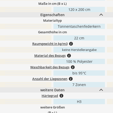
Maße in cm (B x L)
120 x 200 cm
Eigenschaften
Materialtyp
Tonnentaschenfederkern
Gesamthöhe in cm
22 cm
Raumgewicht in kg/m3
keine Herstellerangabe
Material des Bezugs
100 % Polyester
Waschbarkeit des Bezugs
bis 95°C
Anzahl der Liegezonen
7 Zonen
weitere Daten
Härtegrad
H3
weitere Größen
(B x L)