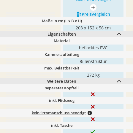
mehr anzeigen
Preis­vergleich
Maße in cm (L x B x H)
‎203 x 152 x 56 cm
Eigenschaften
Material
beflocktes PVC
Kammeraufteilung
Rillenstruktur
max. Belastbarkeit
272 kg
Weitere Daten
separates Kopfteil
inkl. Flickzeug
kein Stromanschluss benötigt
inkl. Tasche