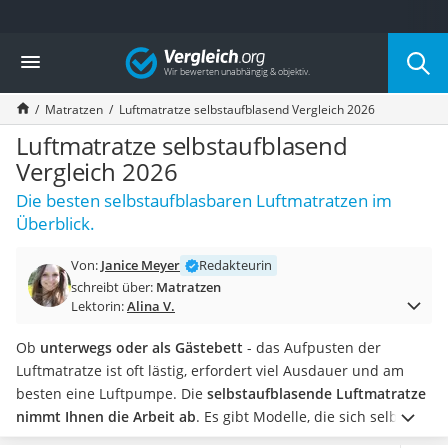
Die beliebtesten Vergleiche nach Kategorie
Vergleich
Wohnen
Matratzen-Topper
Matratzen
Luftmatratze selbstaufblasend Vergleich 2026
Matratzen
Konferenzlautsprecher
Luftmatratze selbstaufblasend
Tageslichtlampe
Vergleich 2026
Badlüfter
Die besten selbstaufblasbaren Luftmatratzen im
Ergonomischer Bürostuhl
Überblick.
Bürohocker
Außenleuchte mit Kamera
Von:
Janice Meyer
Redakteurin
Ozongeneratoren
schreibt über:
Matratzen
Akku-Tischlampe
Lektorin:
Alina V.
Konferenzmikrofon
Klappmatratze
Ob
unterwegs oder als Gästebett
- das Aufpusten der
Duschkopf mit Kalkfilter
Luftmatratze ist oft lästig, erfordert viel Ausdauer und am
Aktenvernichter Sicherheitsstufe 4
besten eine Luftpumpe. Die
selbstaufblasende Luftmatratze
Bettgitter
nimmt Ihnen die Arbeit ab
. Es gibt Modelle, die sich selbst
Spannbettlaken
mit Luft vollsaugen und Matratzen mit eingebauter