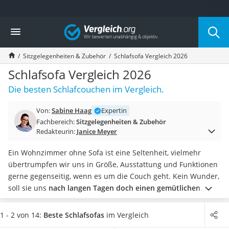
Die beliebtesten Vergleiche nach Kategorie
Vergleich
Wohnen
Matratzen-Topper
Sitzgelegenheiten & Zubehör
Schlafsofa Vergleich 2026
Matratzen
Konferenzlautsprecher
Schlafsofa Vergleich 2026
Tageslichtlampe
Die besten Schlafcouchen im Vergleich.
Badlüfter
Ergonomischer Bürostuhl
Von:
Sabine Haag
Expertin
Bürohocker
Fachbereich:
Sitzgelegenheiten & Zubehör
Außenleuchte mit Kamera
Redakteurin:
Janice Meyer
Ozongeneratoren
Akku-Tischlampe
Ein Wohnzimmer ohne Sofa ist eine Seltenheit, vielmehr
Konferenzmikrofon
übertrumpfen wir uns in Größe, Ausstattung und Funktionen
Klappmatratze
gerne gegenseitig, wenn es um die Couch geht. Kein Wunder,
Duschkopf mit Kalkfilter
soll sie uns
nach langen Tagen doch einen gemütlichen
Aktenvernichter Sicherheitsstufe 4
Zufluchtsort bieten
.
Besonders beliebt und praktisch sind
Bettgitter
Schlafsofas, die sich mit ein paar Handgriffen zu Betten
1 - 2 von 14:
Beste Schlafsofas
im Vergleich
Spannbettlaken
umfunktionieren lassen.
Wenn Sie häufig Besuch bekommen,