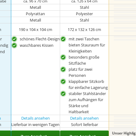
gabe
ca. 96 x 70 cm
ca. 126 x 64 cm
Metall
Stahl
Polyrattan
Polyester
Metall
Stahl
m
190 x 104 x 104 cm
172 x 132 x 126 cm
r
schönes Flecht-Design
mit zwei Taschen
bieten Stauraum für
ändig
waschbares Kissen
Kleinigkeiten
und
besonders große
Sitzfläche
platz für zwei
Personen
klappbarer Sitzkorb
für einfache Lagerung
stabiler Stahlständer
zum Aufhängen für
Stärke und
Haltbarkeit
n
Details ansehen
Details ansehen
n
Lieferbar in wenigen Tagen
Sofort lieferbar
Unser Highli