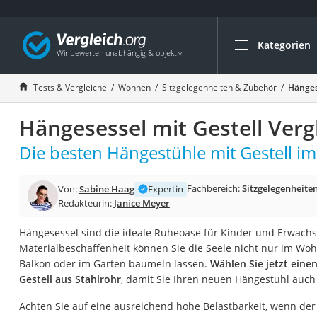
Kategorien
Die beliebtesten V
Wohnen
Tests & Vergleiche
Wohnen
Sitzgelegenheiten & Zubehör
Hänges
Matratzen-Topper
Hängesessel mit Gestell Verg
Matratzen
Konferenzlautspre
Die besten Hängestühle mit Gestell im
Tageslichtlampe
Fachbereich:
Sitzgelegenheite
Von:
Sabine Haag
Expertin
Badlüfter
Redakteurin:
Janice Meyer
Ergonomischer Bü
Hängesessel sind die ideale Ruheoase für Kinder und Erwachs
Bürohocker
Materialbeschaffenheit können Sie die Seele nicht nur im W
Außenleuchte mit
Balkon oder im Garten baumeln lassen.
Wählen Sie jetzt eine
Gestell aus Stahlrohr
, damit Sie Ihren neuen Hängestuhl auc
Ozongeneratoren
Akku-Tischlampe
Achten Sie auf eine ausreichend hohe Belastbarkeit, wenn der