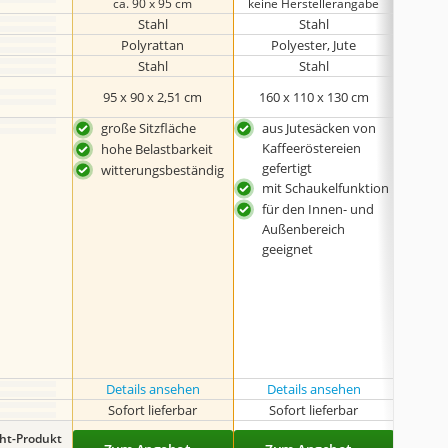
ca. 90 x 95 cm
keine Herstellerangabe
ca
Stahl
Stahl
Polyrattan
Polyester, Jute
Stahl
Stahl
95 x 90 x 2,51 cm
160 x 110 x 130 cm
200
große Sitzfläche
aus Jutesäcken von
mit
Kaffeeröstereien
Bez
hohe Belastbarkeit
gefertigt
in v
witterungsbeständig
mit Schaukelfunktion
ver
erhä
für den Innen- und
Außenbereich
geeignet
Details ansehen
Details ansehen
Det
Sofort lieferbar
Sofort lieferbar
Sof
ght-Produkt