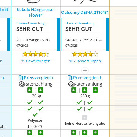
l mit
Kobolo Hängesessel
Outsunny DE84A-2110431
Flower
Unsere Bewertung
Unsere Bewertung
SEHR GUT
SEHR GUT
t Gestell
Kobolo Hängesessel Flower
Outsunny DE84A-2110431
07/2026
07/2026
en
81 Bewertungen
107 Bewertungen
nzeigen
mehr anzeigen
ch
Preis­vergleich
Preis­vergleich
Ratenzahlung
Ratenzahlung
120 kg
230 g
Polyester
keine Herstellerangabe
gabe
bei 30 °C