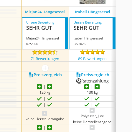
Mirjan24 Hängesessel
Izabell Hängesessel
Kide
Unsere Bewertung
Unsere Bewertung
Unsere
SEHR GUT
SEHR GUT
SEH
Mirjan24 Hängesessel
Izabell Hängesessel
Kideo 
07/2026
08/2026
07/202
71 Bewertungen
89 Bewertungen
140
mehr anzeigen
Preis­vergleich
Preis­vergleich
P
Ratenzahlung
R
120 kg
130 kg
Polyester, Jute
keine Herstellerangabe
keine Herstellerangabe