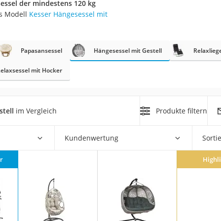
essel der mindestens 120 kg
n
as Modell
Kesser Hängesessel mit
filter
Papasansessel
Hängesessel mit Gestell
Relaxlieg
cherheitsstufe 4
elaxsessel mit Hocker
tell
im Vergleich
Produkte filtern
r Schreibtisch
Kundenwertung
Sorti
 cm
r
Highl