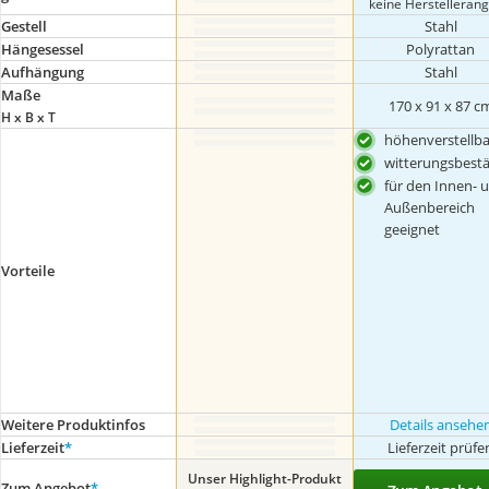
keine Herstelleran
Gestell
Stahl
Hängesessel
Polyrattan
Aufhängung
Stahl
Maße
170 x 91 x 87 c
H x B x T
höhenverstellba
witterungsbest
für den Innen- 
Außenbereich
geeignet
Vorteile
Weitere Produktinfos
Details ansehe
Lieferzeit
*
Lieferzeit prüfe
Unser Highlight-Produkt
Zum Angebot
*