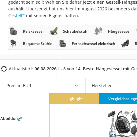
gedacht sein soll: Wählen Sie daher jetzt
einen Gestell-Hänges
Konferenzmikrofo
aushält
. Überzeugt hat uns hier im August 2026 besonders d
Klappmatratze
Gestell
*
mit seinen Eigenschaften.
Duschkopf mit Kalk
Relaxsessel
Schaukelstuhl
Hängesessel
Aktenvernichter Si
Bettgitter
Bequeme Stühle
Fernsehsessel elektrisch
R
Spannbettlaken
Topper 100 x 200
Aktualisiert:
06.08.2026
1 - 8 von 14:
Beste Hängesessel mit Ges
Duschpaneel
Höhenverstellbare
Preis in EUR
Hersteller
Matratze 90 x 200
Highlight
Vergleichssiege
Service
Abbildung
*