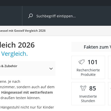
ergleiche nach Kategorie
essel mit Gestell Vergleich 2026
leich 2026
Fakten zum 
cher
 Vergleich.
101
n & Zubehör
Recherchierte
Produkte
rostuhl
ene. Je nach
85
ohnzimmer, sondern auch auf dem
 Kamera
n Hängesessel mit wetterfestem
Investierte
h draußen testen können.
Stunden
 Hängestuhl nicht nur für Kinder