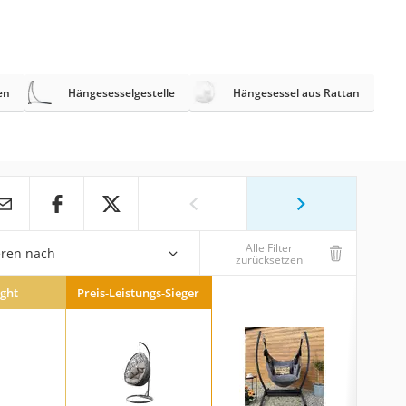
en
Hängesesselgestelle
Hängesessel aus Rattan
Alle Filter
eren nach
zurücksetzen
ight
Preis-Leistungs-Sieger