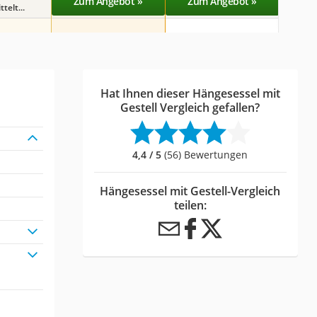
Zum Angebot »
Zum Angebot »
Zu
telt...
Hat Ihnen dieser Hängesessel mit
Gestell Vergleich gefallen?
4,4 / 5
(56) Bewertungen
Hängesessel mit Gestell-Vergleich
teilen: