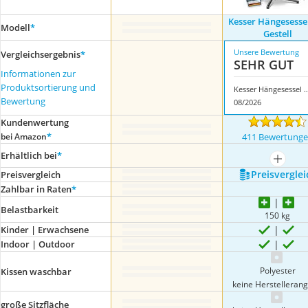
Kesser Hängesesse
Modell
*
Gestell
Unsere Bewertung
Vergleichsergebnis
*
SEHR GUT
Informationen zur
Produktsortierung und
Kesser Hängesessel mi
Bewertung
08/2026
Kundenwertung
*
bei Amazon
411 Bewertung
Erhältlich bei
*
mehr a
Preis­verglei
Preis­vergleich
Zahlbar in Raten
*
Belastbarkeit
150 kg
Kinder | Erwachsene
Indoor | Outdoor
Polyester
Kissen waschbar
keine Herstelleran
große Sitzfläche