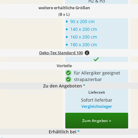
H2 & H3
weitere erhältliche Größen
(B x L)
•
90 x 200 cm
•
140 x 200 cm
•
160 x 200 cm
•
180 x 200 cm
Oeko-Tex Standard 100
Vorteile
für Allergiker geeignet
strapazierbar
Zu den Angeboten
*
Lieferzeit
Sofort lieferbar
Vergleichssieger
Zum Angebot »
Erhältlich bei
*