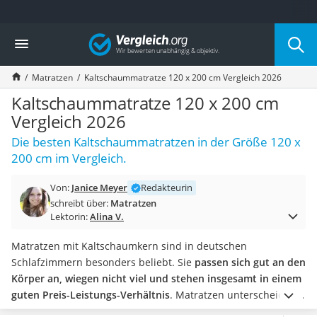
Die beliebtesten Vergleiche nach Kategorie
Vergleich
Wohnen
Matratzen-Topper
Matratzen
Kaltschaummatratze 120 x 200 cm Vergleich 2026
Matratzen
Konferenzlautsprecher
Kaltschaummatratze 120 x 200 cm
Tageslichtlampe
Vergleich 2026
Badlüfter
Die besten Kaltschaummatratzen in der Größe 120 x
Ergonomischer Bürostuhl
200 cm im Vergleich.
Bürohocker
Außenleuchte mit Kamera
Von:
Janice Meyer
Redakteurin
Ozongeneratoren
schreibt über:
Matratzen
Akku-Tischlampe
Lektorin:
Alina V.
Konferenzmikrofon
Klappmatratze
Matratzen mit Kaltschaumkern sind in deutschen
Duschkopf mit Kalkfilter
Schlafzimmern besonders beliebt. Sie
passen sich gut an den
Aktenvernichter Sicherheitsstufe 4
Körper an, wiegen nicht viel und stehen insgesamt in einem
Bettgitter
guten Preis-Leistungs-Verhältnis
. Matratzen unterscheiden
Spannbettlaken
sich jedoch nicht nur im Kernmaterial voneinander und beim