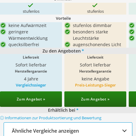
stufenlos
stufenlos
Vorteile
keine Aufwärmzeit
stufenlos dimmbar
geringere
besonders starke
Wärmeentwicklung
Leuchtstärke
quecksilberfrei
augenschonendes Licht
Zu den Angeboten
*
Lieferzeit
Lieferzeit
Sofort lieferbar
Sofort lieferbar
Herstellergarantie
Herstellergarantie
4 Jahre
keine Angabe
Vergleichssieger
Preis-Leistungs-Sieger
Zum Angebot »
Zum Angebot »
Erhältlich bei
*
ⓘ Informationen zur Produktsortierung und Bewertung
Ähnliche Vergleiche anzeigen