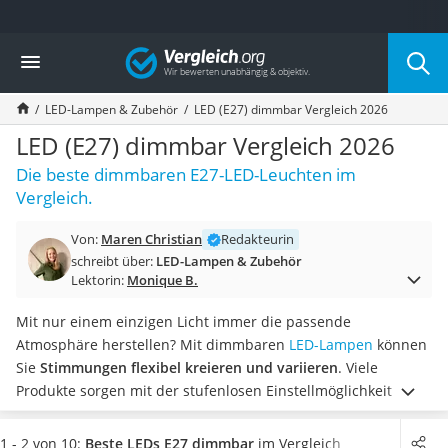
Die beliebtesten Vergleiche nach Kategorie
Vergleich
Wohnen
Matratzen-Topper
LED-Lampen & Zubehör
LED (E27) dimmbar Vergleich 2026
Matratzen
Konferenzlautsprecher
LED (E27) dimmbar Vergleich 2026
Tageslichtlampe
Die beste dimmbaren E27-LED-Leuchten im
Badlüfter
Vergleich.
Ergonomischer Bürostuhl
Bürohocker
Von:
Maren Christian
Redakteurin
Außenleuchte mit Kamera
schreibt über:
LED-Lampen & Zubehör
Ozongeneratoren
Lektorin:
Monique B.
Akku-Tischlampe
Konferenzmikrofon
Mit nur einem einzigen Licht immer die passende
Klappmatratze
Atmosphäre herstellen? Mit dimmbaren
LED-Lampen
können
Duschkopf mit Kalkfilter
Sie
Stimmungen flexibel kreieren und variieren
. Viele
Aktenvernichter Sicherheitsstufe 4
Produkte sorgen mit der stufenlosen Einstellmöglichkeit für
Bettgitter
die optimale Ausleuchtung des Raumes.
In unserer
Spannbettlaken
Vergleichstabelle finden Sie dimmbare LED-E27-Lampen
1 - 2 von 10:
Beste LEDs E27 dimmbar
im Vergleich