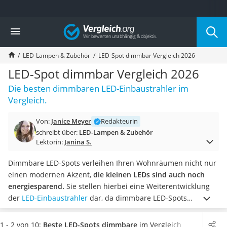
Die beliebtesten Vergleiche nach Kategorie
Vergleich
Wohnen
Matratzen-Topper
LED-Lampen & Zubehör
LED-Spot dimmbar Vergleich 2026
Matratzen
Konferenzlautsprecher
LED-Spot dimmbar Vergleich 2026
Tageslichtlampe
Die besten dimmbaren LED-Einbaustrahler im
Badlüfter
Vergleich.
Ergonomischer Bürostuhl
Bürohocker
Von:
Janice Meyer
Redakteurin
Außenleuchte mit Kamera
schreibt über:
LED-Lampen & Zubehör
Ozongeneratoren
Lektorin:
Janina S.
Akku-Tischlampe
Konferenzmikrofon
Dimmbare LED-Spots verleihen Ihren Wohnräumen nicht nur
Klappmatratze
einen modernen Akzent,
die kleinen LEDs sind auch noch
Duschkopf mit Kalkfilter
energiesparend.
Sie stellen hierbei eine Weiterentwicklung
Aktenvernichter Sicherheitsstufe 4
der
LED-Einbaustrahler
dar, da dimmbare LED-Spots
Bettgitter
zusätzlich den Vorteil mitbringen, dass ihre Helligkeit beliebig
Spannbettlaken
wählbar ist. Laut gängigen Tests im Internet
geben LED-Spots
1 - 2 von 10:
Beste LED-Spots dimmbare
im Vergleich