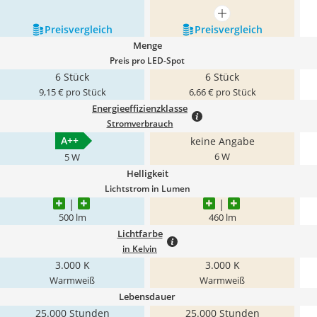
mehr anzeigen
Preis­vergleich
Preis­vergleich
Menge
Preis pro LED-Spot
6 Stück
6 Stück
9,15 € pro Stück
6,66 € pro Stück
Energieeffizienzklasse
Stromverbrauch
A++
keine Angabe
6 W
5 W
Helligkeit
Lichtstrom in Lumen
500 lm
460 lm
Lichtfarbe
in Kelvin
3.000 K
3.000 K
Warmweiß
Warmweiß
Lebensdauer
25.000 Stunden
25.000 Stunden