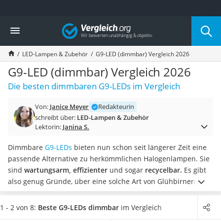
Die beliebtesten Vergleiche nach Kategorie
Vergleich
Wohnen
Matratzen-Topper
LED-Lampen & Zubehör
G9-LED (dimmbar) Vergleich 2026
Matratzen
Konferenzlautsprecher
G9-LED (dimmbar) Vergleich 2026
Tageslichtlampe
Die besten dimmbaren G9-LEDs im Vergleich
Badlüfter
Ergonomischer Bürostuhl
Von:
Janice Meyer
Redakteurin
Bürohocker
schreibt über:
LED-Lampen & Zubehör
Außenleuchte mit Kamera
Lektorin:
Janina S.
Ozongeneratoren
Akku-Tischlampe
Dimmbare
G9-LEDs
bieten nun schon seit längerer Zeit eine
Konferenzmikrofon
passende Alternative zu herkömmlichen Halogenlampen. Sie
Klappmatratze
sind
wartungsarm, effizienter
und sogar
recycelbar.
Es gibt
Duschkopf mit Kalkfilter
also genug Gründe, über eine solche Art von Glühbirnen
Aktenvernichter Sicherheitsstufe 4
nachzudenken.
Wie verschiedene Online-Test im Internet
Bettgitter
zeigen, unterscheiden sich G9-LEDs grundlegend von
1 - 2 von 8:
Beste G9-LEDs dimmbar
im Vergleich
Spannbettlaken
anderen Leuchtmitteln, sei es in Sachen