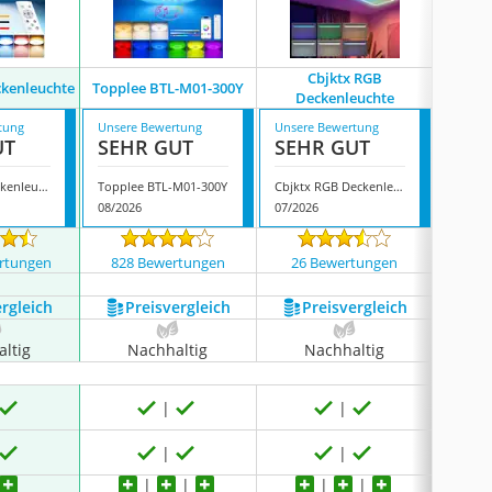
Cbjktx RGB
ckenleuchte
Topplee ‎BTL-M01-300Y
Le
Deckenleuchte
tung
Unsere Bewertung
Unsere Bewertung
Unsere
UT
SEHR GUT
SEHR GUT
GUT
Oulia LED Deckenleuchte
Topplee ‎BTL-M01-300Y
Cbjktx RGB Deckenleuchte
Lezoe 
08/2026
07/2026
08/202
rtungen
828 Bewertungen
26 Bewertungen
618
ergleich
Preis­vergleich
Preis­vergleich
P
ltig
Nachhaltig
Nachhaltig
N