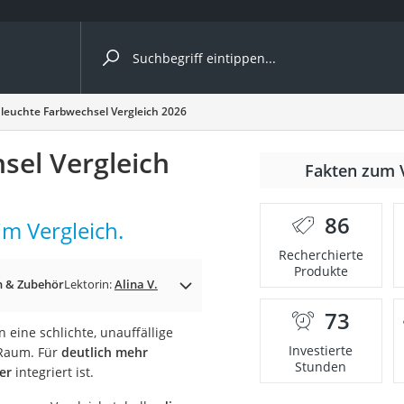
ergleiche nach Kategorie
euchte Farbwechsel Vergleich 2026
sel Vergleich
Fakten zum 
cher
86
m Vergleich.
Recherchierte
Produkte
rostuhl
 & Zubehör
Lektorin:
Alina V.
73
 Kamera
 eine schlichte, unauffällige
Investierte
 Raum. Für
deutlich mehr
Stunden
er
integriert ist.