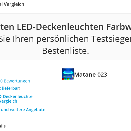
 Vergleich
sten LED-Deckenleuchten Farbw
ie Ihren persönlichen Testsiege
Bestenliste.
Matane 023
30 Bewertungen
t lieferbar
)
ED-Deckenleuchte
Vergleich
h und weitere Angebote
ils