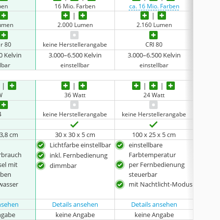
ben
16 Mio. Farben
ca. 16 Mio. Farben
Lumen
2.000 Lumen
2.160 Lumen
1
er 80
keine Herstellerangabe
CRI 80
0 Kelvin
3.000–6.500 Kelvin
3.000–6.500 Kelvin
3.00
lbar
einstellbar
einstellbar
W
36 Watt
24 Watt
4
keine Herstellerangabe
keine Herstellerangabe
 3,8 cm
30 x 30 x 5 cm
100 x 25 x 5 cm
‎22
Lichtfarbe einstellbar
einstellbare
Far
rbrauch
Farbtemperatur
sie
inkl. Fernbedienung
el mit
per Fernbedienung
vor 
dimmbar
rben
steuerbar
ges
zwasser
mit Nachtlicht-Modus
Lich
ansehen
Details ansehen
Details ansehen
Det
ngabe
keine Angabe
keine Angabe