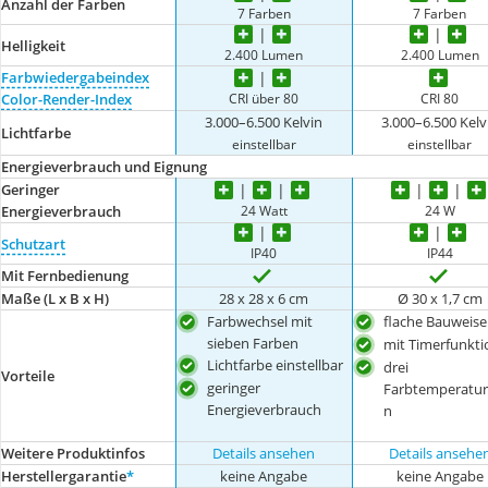
Anzahl der Farben
7 Farben
7 Farben
Helligkeit
2.400 Lumen
2.400 Lumen
Farbwiedergabeindex
CRI über 80
CRI 80
Color-Render-Index
3.000–6.500 Kelvin
3.000–6.500 Kelv
Lichtfarbe
einstellbar
einstellbar
Energieverbrauch und Eignung
Geringer
24 Watt
24 W
Energieverbrauch
Schutzart
IP40
IP44
Mit Fernbedienung
Maße (L x B x H)
28 x 28 x 6 cm
Ø 30 x 1,7 cm
Farbwechsel mit
flache Bauweise
sieben Farben
mit Timerfunkti
Lichtfarbe einstellbar
drei
Vorteile
geringer
Farbtemperatur
Energieverbrauch
n
Weitere Produktinfos
Details ansehen
Details ansehe
Herstellergarantie
*
keine Angabe
keine Angabe