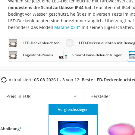
Wählen Sie jetzt eine LED-Deckenleuchte mit Farbwechsel aus 
Konferenzmikrofo
mindestens die Schutzartklasse IP44 hat
. Leuchten mit IP44 o
Klappmatratze
bedingt vor Wasser geschützt, heißt es in diversen Tests im In
LED-Deckenleuchten sind badezimmertauglich. Überzeugt hat 
Duschkopf mit Kalk
besonders das Modell
Matane 023
*
mit seinen Eigenschaften.
Aktenvernichter Si
Bettgitter
LED-Deckenleuchten
LED-Deckenleuchten mit Bewe
Spannbettlaken
Tageslicht-Panels
Smart-Home-Beleuchtungen
Topper 100 x 200
Duschpaneel
Aktualisiert:
05.08.2026
1 - 8 von 12:
Beste LED-Deckenleuchte
Höhenverstellbare
Matratze 90 x 200
Preis in EUR
Hersteller
Service
Vergleichssieger
Abbildung
*