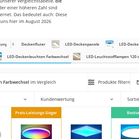
unserer Vergleichstabelle,
die
n
der einer höheren Zahl sind
ternet. Das bedeutet auch: Diese
uns hier im August 2026
filter
cherheitsstufe 4
gungsmelder
Deckenfluter
LED-Deckenpanele
LED-Decke
LED-Deckenleuchten Farbwechsel
LED-Leuchtstofflampen 120 
n Farbwechsel
im Vergleich
Produkte filtern
r Schreibtisch
 cm
Kundenwertung
Sorti
Preis-Leistungs-Sieger
Bestse