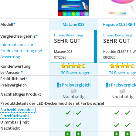
Modell
*
Matane 023
Hepside CL85RE-
Unsere Bewertung
Unsere Bewertung
Vergleichsergebnis
*
SEHR GUT
SEHR GUT
Informationen zur
Produktsortierung und
Matane 023
Hepside CL85RE-1-W
Bewertung
07/2026
08/2026
Kundenwertung
*
bei Amazon
1130 Bewertungen
174 Bewertung
Erhältlich bei
*
Preis­vergleich
Preis­verglei
Preis­vergleich
Nachhaltiges Produkt
Nachhaltig
Nachhaltig
Produktdetails der LED-Deckenleuchte mit Farbwechsel
Farbzyklusmodus |
Einzelfarbwahl
Dimmbar | mit
Nachtlicht