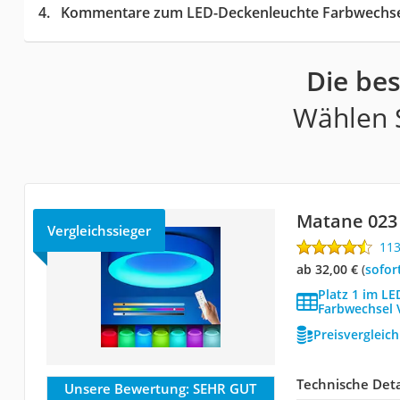
Kommentare zum LED-Deckenleuchte Farbwechsel
Die be
Wählen S
Matane 023
Vergleichssieger
11
ab 32,00 €
(
Sofor
Platz 1 im L
Farbwechsel 
Preisvergleic
Technische Deta
Unsere Bewertung:
SEHR GUT