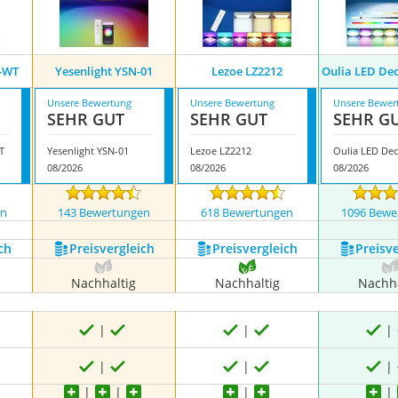
1-WT
Yesenlight YSN-01
Lezoe LZ2212
Oulia LED De
Unsere Bewertung
Unsere Bewertung
Unsere Bewer
SEHR GUT
SEHR GUT
SEHR G
T
Yesenlight YSN-01
Lezoe LZ2212
08/2026
08/2026
08/2026
en
143 Bewertungen
618 Bewertungen
1096 Bewe
ch
Preis­vergleich
Preis­vergleich
Preis­v
Nachhaltig
Nachhaltig
Nachha