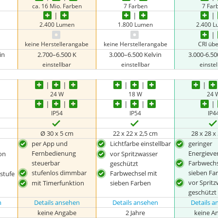
ca. 16 Mio. Farben
7 Farben
7 Far
2.400 Lumen
1.800 Lumen
2.400 
keine Herstellerangabe
keine Herstellerangabe
CRI üb
in
2.700–6.500 K
3.000–6.500 Kelvin
3.000-6.50
einstellbar
einstellbar
einstel
24 W
18 W
24 
IP54
IP54
IP4
Ø 30 x 5 cm
22 x 22 x 2,5 cm
28 x 28 x
per App und
Lichtfarbe einstellbar
geringer
Fernbedienung
Energieve
on
vor Spritzwasser
steuerbar
Farbwechs
geschützt
stufenlos dimmbar
sieben Fa
Farbwechsel mit
stufe
vor Sprit
mit Timerfunktion
sieben Farben
geschützt
n
Details ansehen
Details ansehen
Details 
keine Angabe
2 Jahre
keine A