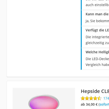
auch einstellb
Kann man die
Ja, Sie bekom
Verfügt die L
Die integrier
gleichzeitig z
Welche Hellig
Die LED-Decke
Vergleich habe
Hepside CL
17
ab 34,00 €
(
Sofor