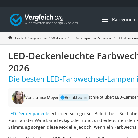
Kategorien
Die beliebtesten V
Wohnen
Tests & Vergleiche
Wohnen
LED-Lampen & Zubehör
LED-Deckenl
Matratzen-Topper
LED-Deckenleuchte Farbwech
Matratzen
Konferenzlautspre
2026
Tageslichtlampe
Die besten LED-Farbwechsel-Lampen i
Badlüfter
Ergonomischer Bü
schreibt über:
LED-Lampen
Von:
Janice Meyer
Redakteurin
Bürohocker
Außenleuchte mit
LED-Deckenpaneele
erfreuen sich großer Beliebtheit. Sie haben
Form an der Wand, sind eckig oder rund, und erleuchten den
Ozongeneratoren
Stimmung sorgen diese Modelle jedoch, wenn ein Farbwechsl
Akku-Tischlampe