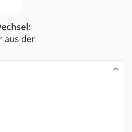
echsel:
r aus der