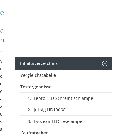
l
e
i
c
h
.
V
Inhaltsverzeichnis
i
Vergleichstabelle
d
e
Testergebnisse
o
Lepro LED Schreibtischlampe
-
Z
Jukstg HD1906C
u
Eyocean LED Leselampe
s
a
Kaufratgeber