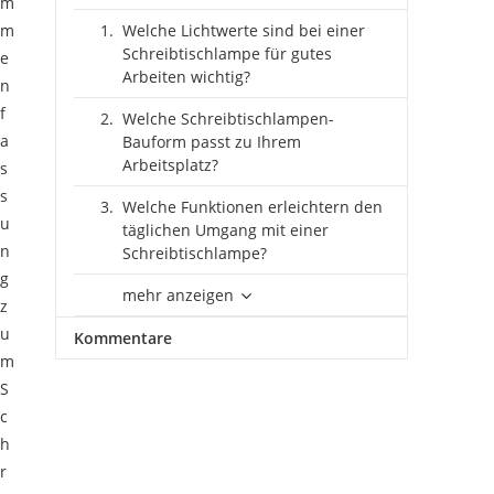
m
m
Welche Lichtwerte sind bei einer
Schreibtischlampe für gutes
e
Arbeiten wichtig?
n
f
Welche Schreibtischlampen-
a
Bauform passt zu Ihrem
Arbeitsplatz?
s
s
Welche Funktionen erleichtern den
u
täglichen Umgang mit einer
n
Schreibtischlampe?
g
mehr anzeigen
z
u
Kommentare
m
S
c
h
r