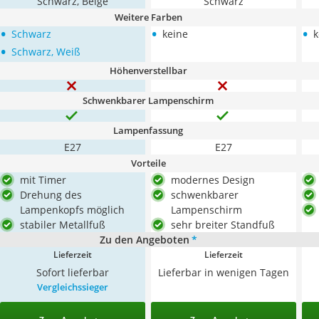
Schwarz, Beige
Schwarz
Weitere Farben
•
•
•
Schwarz
keine
k
•
Schwarz, Weiß
Höhenverstellbar
Schwenkbarer Lampenschirm
Lampenfassung
E27
E27
Vorteile
mit Timer
modernes Design
Drehung des
schwenkbarer
Lampenkopfs möglich
Lampenschirm
stabiler Metallfuß
sehr breiter Standfuß
Zu den Angeboten
*
Lieferzeit
Lieferzeit
Sofort lieferbar
Lieferbar in wenigen Tagen
Vergleichssieger