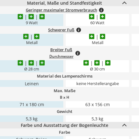
Material, Maße und Standfestigkeit
Geringer maximaler Stromverbrauch
9 Watt
60 Watt
Schwerer Fuß
Metall
Metall
Breiter Fuß
Durchmesser
Ø 28 cm
Ø 30 cm
Material des Lampenschirms
Leinen
keine Herstellerangabe
Max. Maße
B x H
71 x 180 cm
63 x 156 cm
Gewicht
5,3 kg
5,3 kg
Farbe und Ausstattung der Bogenleuchte
Farbe