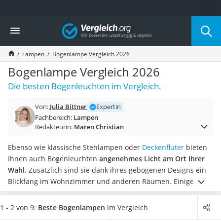
Die beliebtesten Vergleiche nach Kategorie
Vergleich
Wohnen
Matratzen-Topper
Lampen
Bogenlampe Vergleich 2026
Matratzen
Konferenzlautsprecher
Bogenlampe Vergleich 2026
Tageslichtlampe
Die besten Bogenleuchten im Vergleich.
Badlüfter
Ergonomischer Bürostuhl
Von:
Julia Bittner
Expertin
Bürohocker
Fachbereich:
Lampen
Außenleuchte mit Kamera
Redakteurin:
Maren Christian
Ozongeneratoren
Akku-Tischlampe
Ebenso wie klassische Stehlampen oder
Deckenfluter
bieten
Konferenzmikrofon
Ihnen auch Bogenleuchten
angenehmes Licht am Ort Ihrer
Klappmatratze
Wahl
. Zusätzlich sind sie dank ihres gebogenen Designs ein
Duschkopf mit Kalkfilter
Blickfang im Wohnzimmer und anderen Räumen. Einige
Aktenvernichter Sicherheitsstufe 4
Bogenlampen sind Tests im Internet zufolge sogar dimmbar.
Bettgitter
In unserer Vergleichstabelle finden Sie unterschiedliche
1 - 2 von 9:
Beste Bogenlampen
im Vergleich
Spannbettlaken
Arten von Bogenlampen. Darunter auch solche, die Sie