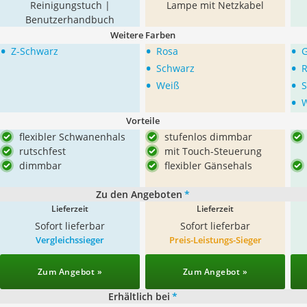
Reinigungstuch |
Lampe mit Netzkabel
Benutzerhandbuch
Weitere Farben
•
•
•
Z-Schwarz
Rosa
•
•
Schwarz
R
•
•
Weiß
S
•
Vorteile
flexibler Schwanenhals
stufenlos dimmbar
rutschfest
mit Touch-Steuerung
dimmbar
flexibler Gänsehals
Zu den Angeboten
*
Lieferzeit
Lieferzeit
Sofort lieferbar
Sofort lieferbar
Vergleichssieger
Preis-Leistungs-Sieger
Zum Angebot »
Zum Angebot »
Erhältlich bei
*