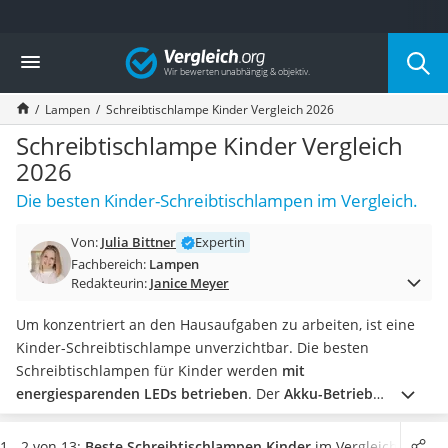
Die beliebtesten Vergleiche nach Kategorie
Vergleich
Wohnen
Matratzen-Topper
Lampen
Schreibtischlampe Kinder Vergleich 2026
Matratzen
Konferenzlautsprecher
Schreibtischlampe Kinder Vergleich
Tageslichtlampe
2026
Badlüfter
Die besten Kinder-Schreibtischlampen im Vergleich.
Ergonomischer Bürostuhl
Bürohocker
Von:
Julia Bittner
Expertin
Außenleuchte mit Kamera
Fachbereich:
Lampen
Ozongeneratoren
Redakteurin:
Janice Meyer
Akku-Tischlampe
Konferenzmikrofon
Um konzentriert an den Hausaufgaben zu arbeiten, ist eine
Klappmatratze
Kinder-Schreibtischlampe unverzichtbar. Die besten
Duschkopf mit Kalkfilter
Schreibtischlampen für Kinder werden
mit
Aktenvernichter Sicherheitsstufe 4
energiesparenden LEDs betrieben
. Der
Akku-Betrieb
Bettgitter
ermöglicht ein flexibles Aufstellen. Achten Sie zudem darauf,
Spannbettlaken
dass Sie eine Schreibtischlampe für Kinder kaufen, die
1 - 2 von 13:
Beste Schreibtischlampen Kinder
im Vergleich