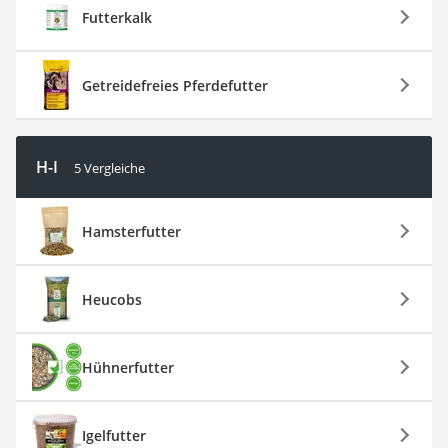
Futterkalk
Getreidefreies Pferdefutter
H-I
5 Vergleiche
Hamsterfutter
Heucobs
Hühnerfutter
Igelfutter