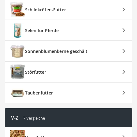
Schildkröten-Futter
Selen für Pferde
Sonnenblumenkerne geschält
Störfutter
Taubenfutter
V-Z
7 Vergleiche