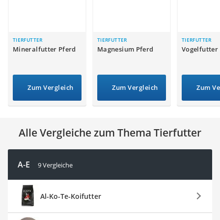
Philips-Sonicare-Zahnbürste
Schildkrötenhaus
Mineralfutter Pferd
Massagegerät
TIERFUTTER
TIERFUTTER
TIERFUTTER
Mineralfutter Pferd
Magnesium Pferd
Vogelfutter
Service
Zum Vergleich
Zum Vergleich
Zum Ve
Alle Vergleiche zum Thema Tierfutter
A-E
9 Vergleiche
Al-Ko-Te-Koifutter