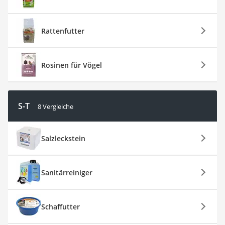
Rattenfutter
Rosinen für Vögel
S-T
8 Vergleiche
Salzleckstein
Sanitärreiniger
Schaffutter