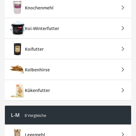
Knochenmehl
Koi-Winterfutter
Koifutter
Kolbenhirse
Kükenfutter
L-M
8 Vergleiche
Legemehl