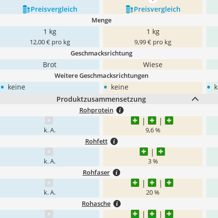
mehr anzeigen
Preis­vergleich
Preis­vergleich
Menge
1 kg
1 kg
12,00 € pro kg
9,99 € pro kg
Geschmacksrichtung
Brot
Wiese
Weitere Geschmacksrichtungen
•
•
•
keine
keine
k
Produktzusammensetzung
Rohprotein
k. A.
9,6 %
Rohfett
k. A.
3 %
Rohfaser
k. A.
20 %
Rohasche