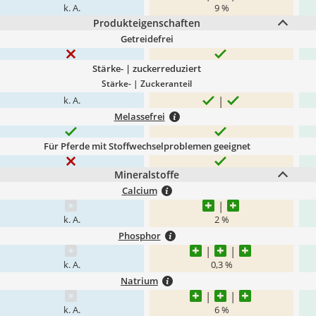
k. A.
9 %
Produkteigenschaften
Getreidefrei
Stärke- | zuckerreduziert
Stärke- | Zuckeranteil
k. A.
Melassefrei
Für Pferde mit Stoffwechselproblemen geeignet
Mineralstoffe
Calcium
k. A.
2 %
Phosphor
k. A.
0,3 %
Natrium
k. A.
6 %