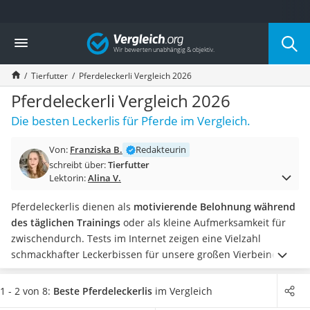
Die beliebtesten Vergleiche nach Kategorie
Vergleich
Drogerie
Inhalator
Tierfutter
Pferdeleckerli Vergleich 2026
Haarschneider
Rollator
Pferdeleckerli Vergleich 2026
Braun Rasierer
Die besten Leckerlis für Pferde im Vergleich.
Katzenklappe (Chip)
Rasierer
Von:
Franziska B.
Redakteurin
Masturbator
schreibt über:
Tierfutter
Massagepistole
Lektorin:
Alina V.
Epilierer
Reisehaartrockner
Pferdeleckerlis dienen als
motivierende Belohnung während
Eiweißpulver
des täglichen Trainings
oder als kleine Aufmerksamkeit für
Magnesiumpräparat
zwischendurch. Tests im Internet zeigen eine Vielzahl
Katzenklappe
schmackhafter Leckerbissen für unsere großen Vierbeiner,
Nackenmassagegerät
um auch ihnen zu zeigen, dass sie etwas gut gemacht haben.
Zeckenschutz Katze
Wählen Sie jetzt aus unserer Vergleichstabelle
1 - 2 von 8:
Beste Pferdeleckerlis
im Vergleich
leichter Haartrockner
Pferdeleckerlis mit der liebsten Geschmacksrichtung
für Ihr