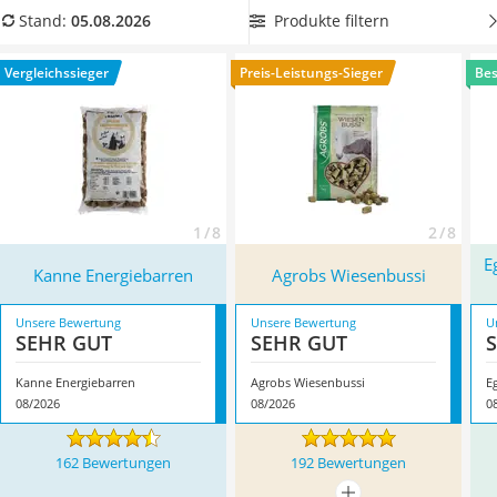
Philips-Sonicare-Zahnbürste
Pferd. Sie werden Ihrem Liebling neben dem täglichen
Produkte filtern
Stand:
05.08.2026
Schildkrötenhaus
Pferdemüsli
eine Riesenfreude bereiten. Überzeugt hat uns
Mineralfutter Pferd
hier im August 2026 besonders das Modell
Kanne
Vergleichssieger
Preis-Leistungs-Sieger
Bes
Massagegerät
Energiebarren
*
mit seinen Eigenschaften.
Service
1 / 8
2 / 8
E
Kanne Energiebarren
Agrobs Wiesenbussi
Unsere Bewertung
Unsere Bewertung
U
SEHR GUT
SEHR GUT
Kanne Energiebarren
Agrobs Wiesenbussi
08/2026
08/2026
0
162 Bewertungen
192 Bewertungen