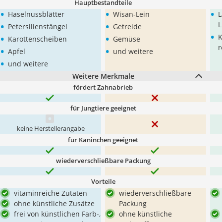
Hauptbestandteile
•
•
•
Haselnussblätter
Wisan-Lein
L
•
•
L
Petersilienstängel
Getreide
•
•
•
K
Karottenscheiben
Gemüse
•
•
r
Apfel
und weitere
•
und weitere
Weitere Merkmale
fördert Zahnabrieb
für Jungtiere geeignet
keine Herstellerangabe
für Kaninchen geeignet
wiederverschließbare Packung
Vorteile
vitaminreiche Zutaten
wiederverschließbare
ohne künstliche Zusätze
Packung
frei von künstlichen Farb-,
ohne künstliche