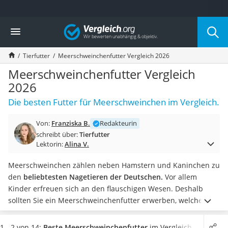
Die beliebtesten Vergleiche nach Kategorie
Vergleich
Drogerie
Inhalator
Tierfutter
Meerschweinchenfutter Vergleich 2026
Haarschneider
Rollator
Meerschweinchenfutter Vergleich
Braun Rasierer
2026
Katzenklappe (Chip)
Die besten Futter für Meerschweinchen im Vergleich.
Rasierer
Masturbator
Von:
Franziska B.
Redakteurin
Massagepistole
schreibt über:
Tierfutter
Epilierer
Lektorin:
Alina V.
Reisehaartrockner
Eiweißpulver
Meerschweinchen zählen neben Hamstern und Kaninchen zu
Magnesiumpräparat
den
beliebtesten Nagetieren der Deutschen.
Vor allem
Katzenklappe
Kinder erfreuen sich an den flauschigen Wesen. Deshalb
Nackenmassagegerät
sollten Sie ein Meerschweinchenfutter erwerben, welches die
Zeckenschutz Katze
Tiere bestmöglich ernährt. Dadurch bleiben sie lange
leichter Haartrockner
gesund.
Verschiedene Meerschweinchenfutter-Tests im
1 - 2 von 14:
Beste Meerschweinchenfutter
im Vergleich