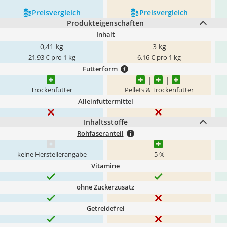
Preis­vergleich
Preis­vergleich
Produkteigenschaften
Inhalt
0,41 kg
3 kg
21,93 € pro 1 kg
6,16 € pro 1 kg
Futterform
Trockenfutter
Pellets & Trockenfutter
Alleinfuttermittel
Inhaltsstoffe
Rohfaseranteil
keine Herstellerangabe
5 %
Vitamine
ohne Zuckerzusatz
Getreidefrei