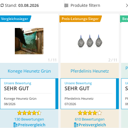
Philips-Sonicare-Zahnbürste
Heunetz für Ihr Pferd aus, das
reißfest und langlebig
ist,
Produkte filtern
Stand:
03.08.2026
Schildkrötenhaus
wodurch es nicht leicht durchkaut werden kann. Die von uns
Mineralfutter Pferd
präsentierten Heunetze fallen in vielen Tests im Internet
Vergleichssieger
Preis-Leistungs-Sieger
Bes
Massagegerät
besonders positiv auf. Überzeugt hat uns hier im August
Service
2026 besonders das Modell
Konege Heunetz Grün
*
mit
seinen Eigenschaften.
1 / 11
2 / 11
P
Konege Heunetz Grün
Pferdelinis Heunetz
Unsere Bewertung
Unsere Bewertung
U
SEHR GUT
SEHR GUT
Konege Heunetz Grün
Pferdelinis Heunetz
08/2026
07/2026
0
130 Bewertungen
610 Bewertungen
Preis­vergleich
Preis­vergleich