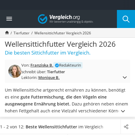
Die beliebtesten Vergleiche nach Kategorie
Vergleich
Drogerie
Inhalator
Tierfutter
Wellensittichfutter Vergleich 2026
Haarschneider
Rollator
Wellensittichfutter Vergleich 2026
Braun Rasierer
Die besten Sittichfutter im Vergleich.
Katzenklappe (Chip)
Rasierer
Von:
Franziska B.
Redakteurin
Masturbator
schreibt über:
Tierfutter
Massagepistole
Lektorin:
Monique B.
Epilierer
Reisehaartrockner
Um Wellensittiche artgerecht ernähren zu können, benötigt
Eiweißpulver
es eine
gute Futtermischung, die den Vögeln eine
Magnesiumpräparat
ausgewogene Ernährung bietet.
Dazu gehören neben einem
Katzenklappe
hohen Fettgehalt auch eine Vielzahl verschiedener Körner,
Nackenmassagegerät
Nüsse und Getreidesorten, die das Tier mit wichtigen
Zeckenschutz Katze
Nährstoffen versorgen.
Kaufen Sie zunächst kleine
1 - 2 von 12:
Beste Wellensittichfutter
im Vergleich
leichter Haartrockner
Futterpackungen
und geben Sie Ihren Sittichen eine Test-