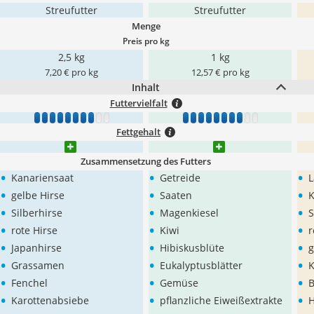
Streufutter
Streufutter
Menge
Preis pro kg
2,5 kg
1 kg
7,20 € pro kg
12,57 € pro kg
Inhalt
Futtervielfalt
1
2
3
4
5
6
7
8
9
10
1
2
3
4
5
6
7
8
9
10
Fettgehalt
Zusammensetzung des Futters
•
•
•
Kanariensaat
Getreide
L
•
•
•
gelbe Hirse
Saaten
K
•
•
•
Silberhirse
Magenkiesel
S
•
•
•
rote Hirse
Kiwi
r
•
•
•
Japanhirse
Hibiskusblüte
g
•
•
•
Grassamen
Eukalyptusblätter
K
•
•
•
Fenchel
Gemüse
•
•
•
Karottenabsiebe
pflanzliche Eiweißextrakte
H