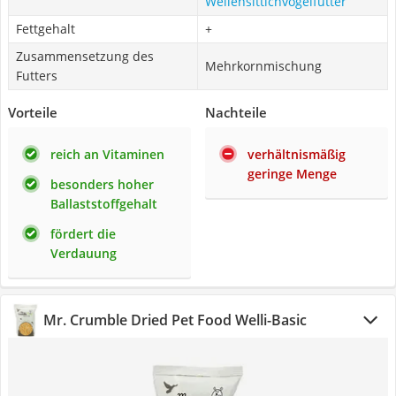
Wellensittichvogelfutter
Fettgehalt
+
Zusammensetzung des
Mehrkornmischung
Futters
Vorteile
Nachteile
reich an Vitaminen
verhältnismäßig
geringe Menge
besonders hoher
Ballaststoffgehalt
fördert die
Verdauung
Mr. Crumble Dried Pet Food Welli-Basic