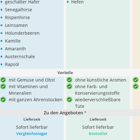
•
•
geschälter Hafer
Hefen
•
Senegalhirse
•
Rispenhirse
•
Leinsamen
•
Holunderbeeren
•
Kamille
•
Amaranth
•
Austernschale
•
Rapsöl
Vorteile
mit Gemüse und Obst
ohne künstliche Aromen
mit Vitaminen und
ohne Farb- und
Mineralien
Konservierungsstoffe
mit ganzen Ährenstücken
wiederverschließbare
Tüte
Zu den Angeboten
*
Lieferzeit
Lieferzeit
Sofort lieferbar
Sofort lieferbar
Vergleichssieger
Bestseller