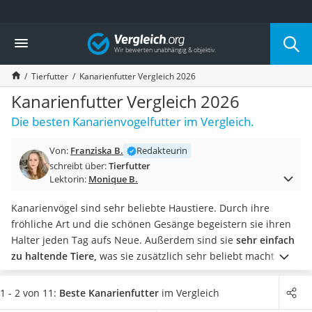
Die beliebtesten Vergleiche nach Kategorie
Vergleich
Drogerie
Inhalator
Tierfutter
Kanarienfutter Vergleich 2026
Haarschneider
Rollator
Kanarienfutter Vergleich 2026
Braun Rasierer
Die besten Kanarienvogelfutter im Vergleich.
Katzenklappe (Chip)
Rasierer
Von:
Franziska B.
Redakteurin
Masturbator
schreibt über:
Tierfutter
Massagepistole
Lektorin:
Monique B.
Epilierer
Reisehaartrockner
Kanarienvögel sind sehr beliebte Haustiere. Durch ihre
Eiweißpulver
fröhliche Art und die schönen Gesänge begeistern sie ihren
Magnesiumpräparat
Halter jeden Tag aufs Neue. Außerdem sind sie
sehr einfach
Katzenklappe
zu haltende Tiere,
was sie zusätzlich sehr beliebt macht.
Nackenmassagegerät
Verschiedene Kanarienfutter-Tests im Internet haben gezeigt,
Zeckenschutz Katze
dass Sie Kanarienfutter in
verschiedenen Packungsgrößen
1 - 2 von 11:
Beste Kanarienfutter
im Vergleich
leichter Haartrockner
zwischen 0,5 und 25 kg kaufen können. Sollten Sie genug