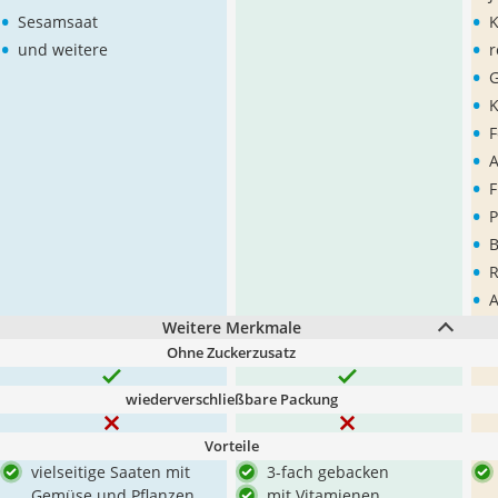
•
•
Sesamsaat
K
•
•
und weitere
r
•
•
K
•
F
•
•
F
•
P
•
•
R
•
A
Weitere Merkmale
Ohne Zuckerzusatz
wiederverschließbare Packung
Vorteile
vielseitige Saaten mit
3-fach gebacken
Gemüse und Pflanzen
mit Vitamienen