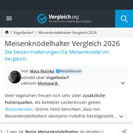
Die beliebtesten Vergleiche nach Kategorie
Vergleich
Drogerie
Inhalator
Vogelbedarf
Meisenknödelhalter Vergleich 2026
Haarschneider
Rollator
Meisenknödelhalter Vergleich 2026
Braun Rasierer
Die besten Halterungen für Meisenknödel im
Katzenklappe (Chip)
Vergleich.
Rasierer
Masturbator
Von:
Maja Mainka
Redakteurin
Massagepistole
schreibt über:
Vogelbedarf
Epilierer
Lektorin:
Monique B.
Reisehaartrockner
Eiweißpulver
Viele Vogelarten freuen sich sehr über
zusätzliche
Magnesiumpräparat
Futterquellen
. Als beliebter Leckerbissen gelten
Katzenklappe
Meisenknödel
. Online-Tests berichten, dass mit
Nackenmassagegerät
Meisenknödelhaltern ebenjene risikofrei bereitgestellt
Zeckenschutz Katze
werden können. Auf diese Weise wird vermieden, dass sich
leichter Haartrockner
die kleinen Vögel im Netz verheddern.
Hierbei sollte ein guter
1 - 2 von 14:
Beste Meisenknödelhalter
im Vergleich