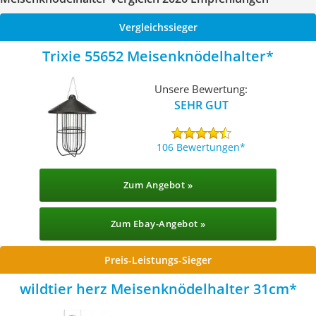
Vergleichssieger
Trixie 55652 Meisenknödelhalter
Unsere Bewertung:
SEHR GUT
106 Bewertungen
Zum Angebot »
Zum Ebay-Angebot »
Preis-Leistungs-Sieger
wildtier herz Meisenknödelhalter 31cm