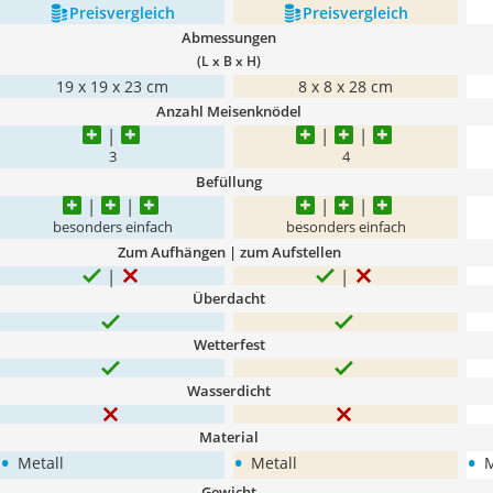
Preis­vergleich
Preis­vergleich
Abmessungen
(L x B x H)
19 x 19 x 23 cm
8 x 8 x 28 cm
Anzahl Meisenknödel
3
4
Befüllung
besonders einfach
besonders einfach
Zum Aufhängen | zum Aufstellen
Überdacht
Wetterfest
Wasserdicht
Material
•
•
•
Metall
Metall
M
Gewicht