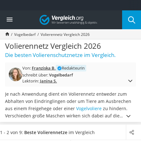
Die beliebtesten Vergleiche nach Kategorie
Vergleich
Drogerie
Inhalator
Vogelbedarf
Volierennetz Vergleich 2026
Haarschneider
Rollator
Volierennetz Vergleich 2026
Braun Rasierer
Die besten Volierenschutznetze im Vergleich.
Katzenklappe (Chip)
Rasierer
Von:
Franziska B.
Redakteurin
Masturbator
schreibt über:
Vogelbedarf
Massagepistole
Lektorin:
Janina S.
Epilierer
Reisehaartrockner
Je nach Anwendung dient ein Volierennetz entweder zum
Eiweißpulver
Abhalten von Eindringlingen oder um Tiere am Ausbrechen
Magnesiumpräparat
aus einem Freigehege oder einer
Vogelvoliere
zu hindern.
Katzenklappe
Verschieden große Maschen wirken sich dabei auf die
Nackenmassagegerät
entsprechende Eignung des Netzes aus. Tests im Internet
Zeckenschutz Katze
zeigen aber auch, dass das Material die spätere Eignung
1 - 2 von 9:
Beste Volierennetze
im Vergleich
leichter Haartrockner
maßgeblich beeinflusst. Zudem wirkt sich die Materialwahl