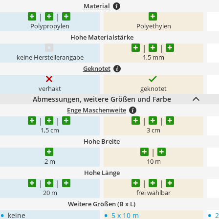
Material
Polypropylen
Polyethylen
Hohe Materialstärke
keine Herstellerangabe
1,5 mm
Geknotet
verhakt
geknotet
Abmessungen, weitere Größen und Farbe
Enge Maschenweite
1,5 cm
3 cm
Hohe Breite
2 m
10 m
Hohe Länge
20 m
frei wählbar
Weitere Größen (B x L)
•
•
•
keine
5 x 10 m
2