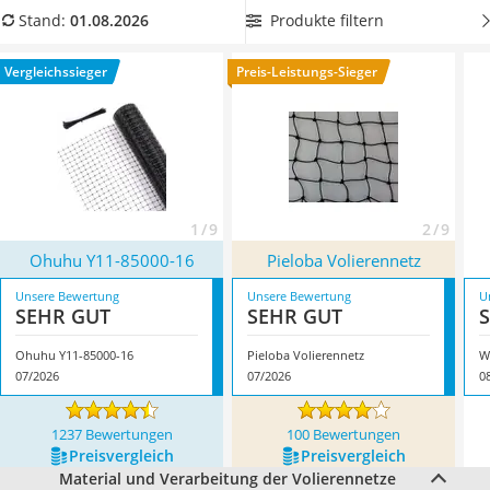
Philips-Sonicare-Zahnbürste
auch
auf die Reiß- und Bissfestigkeit aus
.
Wählen Sie jetzt
Produkte filtern
Stand:
01.08.2026
Schildkrötenhaus
aus unserer Vergleichstabelle ein
besonders großes
Mineralfutter Pferd
Volierennetz mit engen Maschen
, um Ihre Voliere auch vor
Vergleichssieger
Preis-Leistungs-Sieger
Massagegerät
kleineren Vögeln und anderen Wildtieren zu schützen.
Service
Überzeugt hat uns hier im August 2026 besonders das
Modell
Ohuhu Y11-85000-16
*
mit seinen Eigenschaften.
1 / 9
2 / 9
Ohuhu Y11-85000-16
Pieloba Volierennetz
Unsere Bewertung
Unsere Bewertung
U
SEHR GUT
SEHR GUT
Ohuhu Y11-85000-16
Pieloba Volierennetz
W
07/2026
07/2026
0
1237 Bewertungen
100 Bewertungen
Preis­vergleich
Preis­vergleich
Material und Verarbeitung der Volierennetze