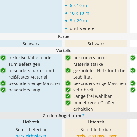
•
6 x 10 m
•
10 x 10 m
•
3 x 20 m
•
und weitere
Farbe
Schwarz
Schwarz
Vorteile
inklusive Kabelbinder
besonders hohe
zum Befestigen
Materialstärke
besonders hartes und
geknotetes Netz für hohe
reißfestes Material
Stabilität
besonders enge Maschen
besonders enge Maschen
besonders lang
sehr breit
Länge frei wählbar
in mehreren Größen
erhältlich
Zu den Angeboten
*
Lieferzeit
Lieferzeit
Sofort lieferbar
Sofort lieferbar
Vergleichssieger
Preis-Leistungs-Sieger