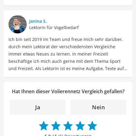
lasse ich Sie an meinen Erfahrungen teilhaben. Als
Fachautorin für Drogerieprodukte teile ich mein Wissen
über Beauty- sowie Pflegeprodukte, Gesundheitsartikel,
Janina S.
Haushaltswaren und vieles mehr. Meine Beiträge
Lektorin für Vogelbedarf
umfassen Produktvergleiche, Tipps, Trends und
Ich bin seit 2019 im Team und freue mich sehr darüber,
Empfehlungen, um Lesern dabei zu helfen, die besten
durch mein Lektorat der verschiedensten Vergleiche
Produkte für ihre Bedürfnisse zu finden sowie sowohl ihre
immer etwas Neues zu lernen. In meiner Freizeit
Schönheits- als auch Pflegeroutine zu optimieren.
beschäftige ich mich auch gerne mit dem Thema Sport
Der Volierennetz-Vergleich ist aus unserer Sicht
und Freizeit. Als Lektorin ist es meine Aufgabe, Texte auf
besonders empfehlenswert für
Vogelhalter
.
ihre inhaltliche Richtigkeit, sprachliche Präzision und
Lesbarkeit zu überprüfen. Mein Ziel ist es, unseren
Autoren dabei zu helfen, ihre Botschaften klar und
Hat Ihnen dieser Volierennetz Vergleich gefallen?
effektiv zu kommunizieren. Durch meine Leidenschaft für
das geschriebene Wort und meine breitgefächerten
Ja
Nein
Interessen, bringe ich frische Perspektiven sowie neue
Ideen in den Lektoratsprozess ein, um sicherzustellen,
dass die Texte sowohl qualitativ hochwertig als auch
ansprechend sind.