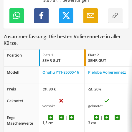
5,0 / 5
(1) Bewertungen
Zusammenfassung: Die besten Volierennetze in aller
Kürze.
Position
Platz 1
Platz 2
SEHR GUT
SEHR GUT
Modell
Ohuhu Y11-85000-16
Pieloba Volierennetz
Preis
ca.
30 €
ca.
20 €
Geknotet
verhakt
geknotet
Enge
1,5 cm
3 cm
Maschenweite