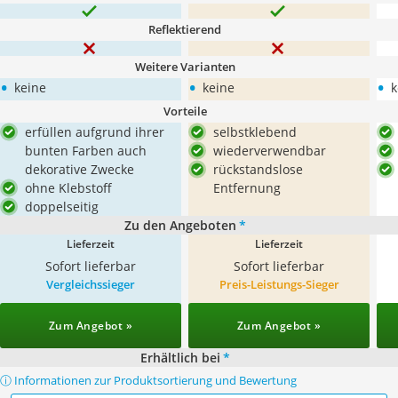
Reflektierend
Weitere Varianten
•
•
•
keine
keine
k
Vorteile
erfüllen aufgrund ihrer
selbstklebend
bunten Farben auch
wiederverwendbar
dekorative Zwecke
rückstandslose
ohne Klebstoff
Entfernung
doppelseitig
Zu den Angeboten
*
Lieferzeit
Lieferzeit
Sofort lieferbar
Sofort lieferbar
Vergleichssieger
Preis-Leistungs-Sieger
Zum Angebot »
Zum Angebot »
Erhältlich bei
*
ⓘ Informationen zur Produktsortierung und Bewertung