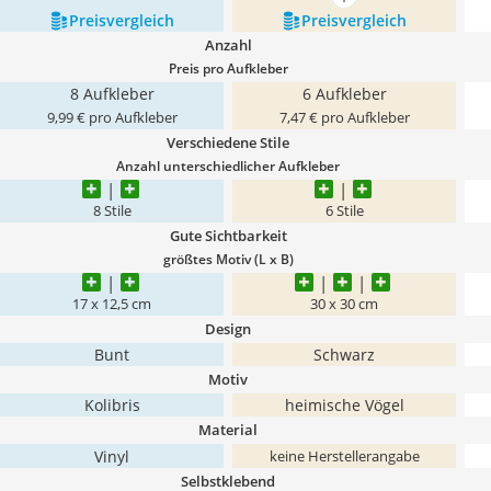
mehr anzeigen
Preis­vergleich
Preis­vergleich
Anzahl
Preis pro Aufkleber
8 Aufkleber
6 Aufkleber
9,99 € pro Aufkleber
7,47 € pro Aufkleber
Verschiedene Stile
Anzahl unterschiedlicher Aufkleber
8 Stile
6 Stile
Gute Sichtbarkeit
größtes Motiv (L x B)
17 x 12,5 cm
30 x 30 cm
Design
Bunt
Schwarz
Motiv
Kolibris
heimische Vögel
Material
Vinyl
keine Herstellerangabe
Selbstklebend