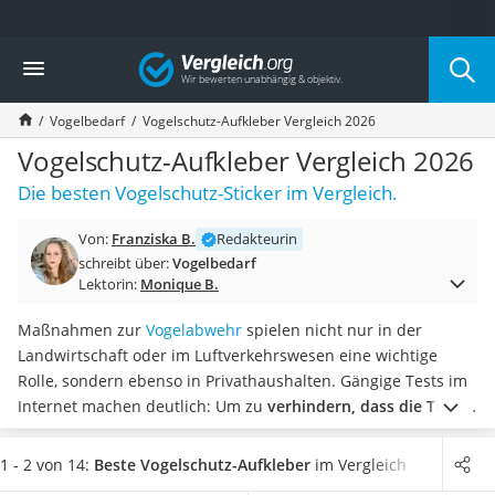
Die beliebtesten Vergleiche nach Kategorie
Vergleich
Drogerie
Inhalator
Vogelbedarf
Vogelschutz-Aufkleber Vergleich 2026
Haarschneider
Rollator
Vogelschutz-Aufkleber Vergleich 2026
Braun Rasierer
Die besten Vogelschutz-Sticker im Vergleich.
Katzenklappe (Chip)
Rasierer
Von:
Franziska B.
Redakteurin
Masturbator
schreibt über:
Vogelbedarf
Massagepistole
Lektorin:
Monique B.
Epilierer
Reisehaartrockner
Maßnahmen zur
Vogelabwehr
spielen nicht nur in der
Eiweißpulver
Landwirtschaft oder im Luftverkehrswesen eine wichtige
Magnesiumpräparat
Rolle, sondern ebenso in Privathaushalten. Gängige Tests im
Katzenklappe
Internet machen deutlich: Um zu
verhindern, dass die Tiere
Nackenmassagegerät
mit den Glasflächen Ihres Hauses kollidieren
, statten Sie Ihre
Zeckenschutz Katze
Fensterscheibe am besten mit speziellen Vogelschutz-
1 - 2 von 14:
Beste Vogelschutz-Aufkleber
im Vergleich
leichter Haartrockner
Aufklebern aus.
Wählen Sie jetzt Vogelschutz-Aufkleber im