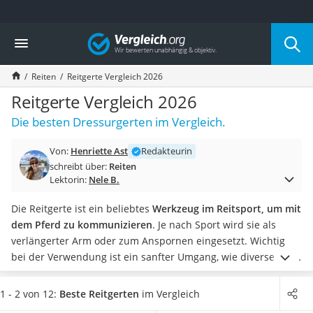
Die beliebtesten Vergleiche nach Kategorie
Vergleich
Freizeit & Sport
Gartentrampolin
Reiten
Reitgerte Vergleich 2026
Trampolin
Metalldetektor
Reitgerte Vergleich 2026
Eufab-Fahrradträger
Die besten Dressurgerten im Vergleich.
Trampolin 366 cm
Fahrradschloss
Von:
Henriette Ast
Redakteurin
Aluminium-Koffer
schreibt über:
Reiten
Futterboot
Lektorin:
Nele B.
Air Bike
E-Bike-Dreirad
Die Reitgerte ist ein beliebtes
Werkzeug im Reitsport, um mit
Trekkingschuhe Herren
dem Pferd zu kommunizieren
. Je nach Sport wird sie als
Reisetasche mit Rollen
verlängerter Arm oder zum Anspornen eingesetzt. Wichtig
Klimmzugstation
bei der Verwendung ist ein sanfter Umgang, wie diverse Tests
Koffer
im Internet zeigen. Das Pferd soll mit der Gerte lediglich
Nachtsichtgerät
angetippt und nicht schmerzhaft geschlagen werden. Zudem
1 - 2 von 12:
Beste Reitgerten
im Vergleich
Faltschloss
benötigen Sie beim Reitsport einen Sattel und ein Reithalfter.