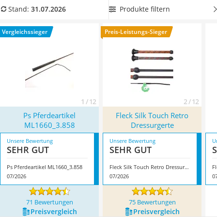
Handgepäck-Koffer
Wählen Sie jetzt aus unserer Vergleichstabelle eine
Reitgerte
Produkte filtern
Stand:
31.07.2026
Vibrationsplatte
ohne Handschlaufe, damit Sie Ihren Arm nicht verheddern
Wanderschuhe Herren
und verletzen
. Überzeugt hat uns hier im Juli 2026 besonders
Vergleichssieger
Preis-Leistungs-Sieger
Sicherheitsweste Reiten
das Modell
Ps Pferdeartikel ML1660_3.858
*
mit seinen
Service
Eigenschaften.
1 / 12
2 / 12
Ps Pferdeartikel
Fleck Silk Touch Retro
ML1660_3.858
Dressurgerte
Unsere Bewertung
Unsere Bewertung
U
SEHR GUT
SEHR GUT
Ps Pferdeartikel ML1660_3.858
Fleck Silk Touch Retro Dressurgerte
Fl
07/2026
07/2026
0
71 Bewertungen
75 Bewertungen
Preis­vergleich
Preis­vergleich