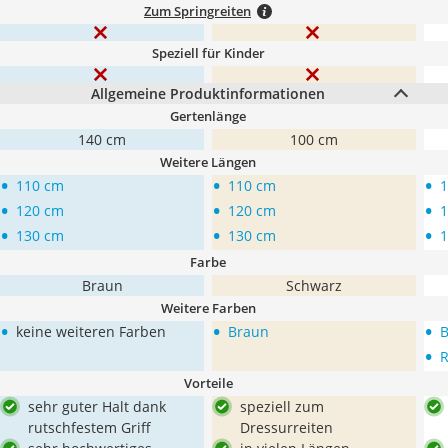
Zum Springreiten
Speziell für Kinder
Allgemeine Produktinformationen
Gertenlänge
140 cm
100 cm
Weitere Längen
•
•
•
110 cm
110 cm
1
•
•
•
120 cm
120 cm
1
•
•
•
130 cm
130 cm
1
Farbe
Braun
Schwarz
Weitere Farben
•
•
•
keine weiteren Farben
Braun
B
•
R
Vorteile
sehr guter Halt dank
speziell zum
rutschfestem Griff
Dressurreiten