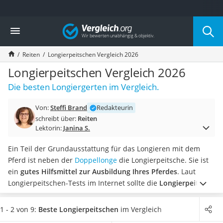
Die beliebtesten Vergleiche nach Kategorie
Vergleich
Freizeit & Sport
Gartentrampolin
Reiten
Longierpeitschen Vergleich 2026
Trampolin
Metalldetektor
Longierpeitschen Vergleich 2026
Eufab-Fahrradträger
Die besten Longiergerten im Vergleich.
Trampolin 366 cm
Fahrradschloss
Von:
Steffi Brand
Redakteurin
Aluminium-Koffer
schreibt über:
Reiten
Futterboot
Lektorin:
Janina S.
Air Bike
E-Bike-Dreirad
Ein Teil der Grundausstattung für das Longieren mit dem
Trekkingschuhe Herren
Pferd ist neben der
Doppellonge
die Longierpeitsche. Sie ist
Reisetasche mit Rollen
ein
gutes Hilfsmittel zur Ausbildung Ihres Pferdes
.
Laut
Klimmzugstation
Longierpeitschen-Tests im Internet sollte die
Longierpeitsche
Koffer
gut in der Hand liegen
, damit sie nicht nach kurzer Zeit
Nachtsichtgerät
ermüdet. Entscheiden Sie sich für ein
einziehbares bzw.
1 - 2 von 9:
Beste Longierpeitschen
im Vergleich
Faltschloss
teilbares Modell
, um es platzsparend zu verstauen, wenn Sie