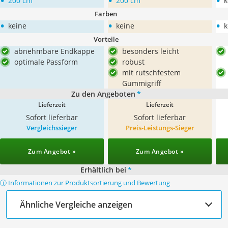
•
•
•
200 cm
200 cm
k
Farben
•
•
•
keine
keine
k
Vorteile
abnehmbare Endkappe
besonders leicht
optimale Passform
robust
mit rutschfestem
Gummigriff
Zu den Angeboten
*
Lieferzeit
Lieferzeit
Sofort lieferbar
Sofort lieferbar
Vergleichssieger
Preis-Leistungs-Sieger
Zum Angebot »
Zum Angebot »
Erhältlich bei
*
ⓘ Informationen zur Produktsortierung und Bewertung
Ähnliche Vergleiche anzeigen