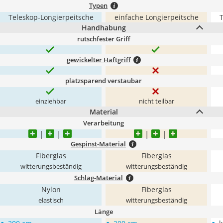
Typen
Teleskop-Longierpeitsche
einfache Longierpeitsche
T
Handhabung
rutschfester Griff
gewickelter Haftgriff
platzsparend verstaubar
einziehbar
nicht teilbar
Material
Verarbeitung
Gespinst-Material
Fiberglas
Fiberglas
witterungsbeständig
witterungsbeständig
Schlag-Material
Nylon
Fiberglas
elastisch
witterungsbeständig
Länge