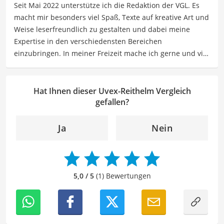
Seit Mai 2022 unterstütze ich die Redaktion der VGL. Es
Reiseempfehlungen, Hobbytipps und Anregungen für die
macht mir besonders viel Spaß, Texte auf kreative Art und
Freizeitgestaltung befassen.
Weise leserfreundlich zu gestalten und dabei meine
Der Uvex-Reithelm-Vergleich ist aus unserer Sicht
Expertise in den verschiedensten Bereichen
besonders empfehlenswert für
Reiter
.
einzubringen. In meiner Freizeit mache ich gerne und viel
Sport und probiere dabei immer wieder neue Sportarten
aus. Als Lektorin liegt mein Fokus darauf, Texte auf ihre
Klarheit, Verständlichkeit und stilistische Korrektheit zu
Hat Ihnen dieser Uvex-Reithelm Vergleich
überprüfen. Mein Ziel ist es dabei, die Qualität und den
gefallen?
Ausdruck der Texte zu verbessern, um Ihnen eine
angenehme Leseerfahrung zu bieten. Durch meine
Ja
Nein
langjährige Erfahrung als Lektorin will ich vor allem dazu
beitragen, dass die Inhalte unserer Redaktion optimal
präsentiert werden und ihre volle Wirkung entfalten.
5,0 / 5
(1) Bewertungen