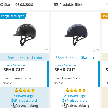
Handgepäck-Koffer
darüber hinaus angenehm zu tragen ist.
Wir stellen Ihnen
Produkte filtern
Stand:
06.08.2026
Vibrationsplatte
Produkte vor, die sich in vielen Tests im Internet bewährt
Wanderschuhe Herren
haben. Überzeugt hat uns hier im August 2026 besonders
Vergleichssieger
Pre
Sicherheitsweste Reiten
das Modell
Uvex suxxeed chrome
*
mit seinen Eigenschaften.
Service
1 / 7
2 / 7
Uvex suxxeed chrome
Uvex Suxxeed Glamour
Unsere Bewertung
Unsere Bewertung
U
SEHR GUT
SEHR GUT
Uvex suxxeed chrome
Uvex Suxxeed Glamour
U
08/2026
08/2026
0
6 Bewertungen
21 Bewertungen
Preis­vergleich
Preis­vergleich
Ratenzahlung
Ratenzahlung