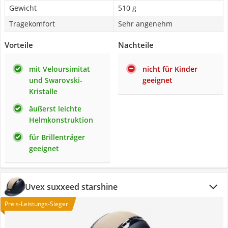
Gewicht
510 g
Tragekomfort
Sehr angenehm
Vorteile
Nachteile
mit Veloursimitat
nicht für Kinder
und Swarovski-
geeignet
Kristalle
äußerst leichte
Helmkonstruktion
für Brillenträger
geeignet
Uvex suxxeed starshine
Preis-Leistungs-Sieger