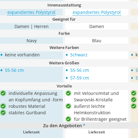
Innenausstattung
expandiertes Polystyrol
expandiertes Polystyrol
Geeignet für
Damen | Herren
Damen
Farbe
Navy
Blau
Weitere Farben
•
•
•
keine vorhanden
Schwarz
k
Weitere Größen
•
•
•
55-56 cm
55-56 cm
5
•
•
57-59 cm
5
Vorteile
individuelle Anpassung
mit Veloursimitat und
an Kopfumfang und -form
Swarovski-Kristalle
robustes Material
äußerst leichte
stabiles Gurtband
Helmkonstruktion
für Brillenträger geeignet
Zu den Angeboten
*
Lieferzeit
Lieferzeit