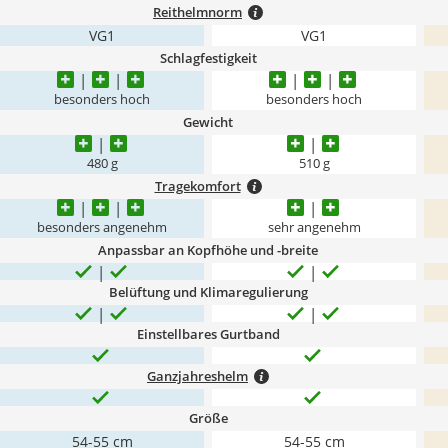
Reithelmnorm
VG1
VG1
Schlagfestigkeit
besonders hoch
besonders hoch
Gewicht
480 g
510 g
Tragekomfort
besonders angenehm
sehr angenehm
Anpassbar an Kopfhöhe und -breite
Belüftung und Klimaregulierung
Einstellbares Gurtband
Ganzjahreshelm
Größe
54-55 cm
54-55 cm