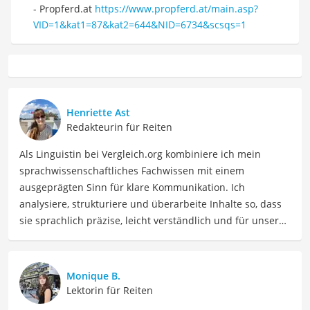
- Propferd.at
https://www.propferd.at/main.asp?
VID=1&kat1=87&kat2=644&NID=6734&scsqs=1
Henriette Ast
Redakteurin für Reiten
Als Linguistin bei Vergleich.org kombiniere ich mein
sprachwissenschaftliches Fachwissen mit einem
ausgeprägten Sinn für klare Kommunikation. Ich
analysiere, strukturiere und überarbeite Inhalte so, dass
sie sprachlich präzise, leicht verständlich und für unsere
Leser:innen informierend sind. Mein Schwerpunkt liegt
dabei unter anderem auf Freizeit-Themen. Auch privat
beschäftige ich mich gerne mit verschiedenen Hobbys
Monique B.
und Freizeitaktivitäten. Dieses Interesse spiegelt sich in
Lektorin für Reiten
meinen Beiträgen wider, die sich mit Freizeitideen,