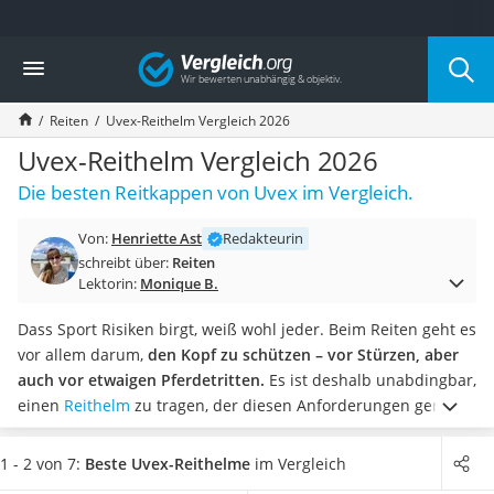
Die beliebtesten Vergleiche nach Kategorie
Vergleich
Freizeit & Sport
Gartentrampolin
Reiten
Uvex-Reithelm Vergleich 2026
Trampolin
Metalldetektor
Uvex-Reithelm Vergleich 2026
Eufab-Fahrradträger
Die besten Reitkappen von Uvex im Vergleich.
Trampolin 366 cm
Fahrradschloss
Von:
Henriette Ast
Redakteurin
Aluminium-Koffer
schreibt über:
Reiten
Futterboot
Lektorin:
Monique B.
Air Bike
E-Bike-Dreirad
Dass Sport Risiken birgt, weiß wohl jeder. Beim Reiten geht es
Trekkingschuhe Herren
vor allem darum,
den Kopf zu schützen – vor Stürzen, aber
Reisetasche mit Rollen
auch vor etwaigen Pferdetritten.
Es ist deshalb unabdingbar,
Klimmzugstation
einen
Reithelm
zu tragen, der diesen Anforderungen gerecht
Koffer
wird. Uvex ist eine bekannte Marke und sehr beliebt bei
Nachtsichtgerät
Pferdehaltern.
Wählen Sie jetzt aus unserer Vergleichstabelle
1 - 2 von 7:
Beste Uvex-Reithelme
im Vergleich
Faltschloss
einen Reithelm aus, der
gegen jeden Stoß gewappnet ist und