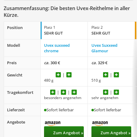
Zusammenfassung: Die besten Uvex-Reithelme in aller
Kürze.
Position
Platz 1
Platz 2
SEHR GUT
SEHR GUT
Modell
Uvex suxxeed
Uvex Suxxeed
chrome
Glamour
Preis
ca.
300 €
ca.
329 €
Gewicht
480 g
510 g
Tragekomfort
besonders angenehm
sehr angenehm
Lieferzeit
Sofort lieferbar
Sofort lieferbar
Angebote
Zum Angebot »
Zum Angebot »