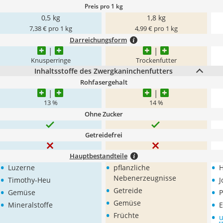
Preis pro 1 kg
0,5 kg
1,8 kg
7,38 € pro 1 kg
4,99 € pro 1 kg
Darreichungsform
Knusperringe
Trockenfutter
Inhaltsstoffe des Zwergkaninchenfutters
Rohfasergehalt
13 %
14 %
Ohne Zucker
Getreidefrei
Hauptbestandteile
•
•
•
Luzerne
pflanzliche
H
•
•
Nebenerzeugnisse
Timothy-Heu
J
•
•
•
Getreide
Gemüse
P
•
•
•
Gemüse
Mineralstoffe
E
•
•
Früchte
u