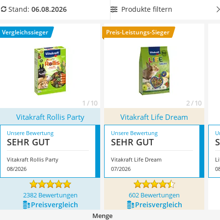
Philips-Sonicare-Zahnbürste
auskommt.
Je größer die Vielfalt, desto besser wird das Futter
Produkte filtern
Stand:
06.08.2026
Schildkrötenhaus
beim Test Ihrer Zwergkaninchen abschneiden. Überzeugt hat
Mineralfutter Pferd
uns hier im August 2026 besonders das Modell
Vitakraft
Vergleichssieger
Preis-Leistungs-Sieger
Massagegerät
Rollis Party
*
mit seinen Eigenschaften.
Service
1 / 10
2 / 10
Vitakraft Rollis Party
Vitakraft Life Dream
Unsere Bewertung
Unsere Bewertung
U
SEHR GUT
SEHR GUT
Vitakraft Rollis Party
Vitakraft Life Dream
Li
08/2026
07/2026
0
2382 Bewertungen
602 Bewertungen
Preis­vergleich
Preis­vergleich
Menge