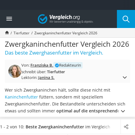
Die beliebtesten Vergleiche nach Kategorie
Vergleich
Drogerie
Inhalator
Tierfutter
Zwergkaninchenfutter Vergleich 2026
Haarschneider
Rollator
Zwergkaninchenfutter Vergleich 2026
Braun Rasierer
Das beste Zwerghasenfutter im Vergleich.
Katzenklappe (Chip)
Rasierer
Von:
Franziska B.
Redakteurin
Masturbator
schreibt über:
Tierfutter
Massagepistole
Lektorin:
Janina S.
Epilierer
Reisehaartrockner
Wer sich Zwergkaninchen hält, sollte diese nicht mit
Eiweißpulver
Kaninchenfutter
füttern, sondern mit speziellem
Magnesiumpräparat
Zwergkaninchenfutter. Die Bestandteile unterscheiden sich
Katzenklappe
etwas und sollten immer
optimal auf die entsprechende
Nackenmassagegerät
Kaninchenrasse abgestimmt sein
.
Wählen Sie jetzt ein
Zeckenschutz Katze
Zwergkaninchenfutter aus unserer Vergleichstabelle aus,
1 - 2 von 10:
Beste Zwergkaninchenfutter
im Vergleich
leichter Haartrockner
welches mit möglichst
vielen natürlichen Bestandteilen