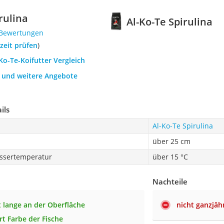
rulina
Al-Ko-Te Spirulina
 Bewertungen
rzeit prüfen
)
-Ko-Te-Koifutter Vergleich
h und weitere Angebote
ils
Al-Ko-Te Spirulina
über 25 cm
ssertemperatur
über 15 °C
Nachteile
lange an der Oberfläche
nicht ganzjäh
rt Farbe der Fische