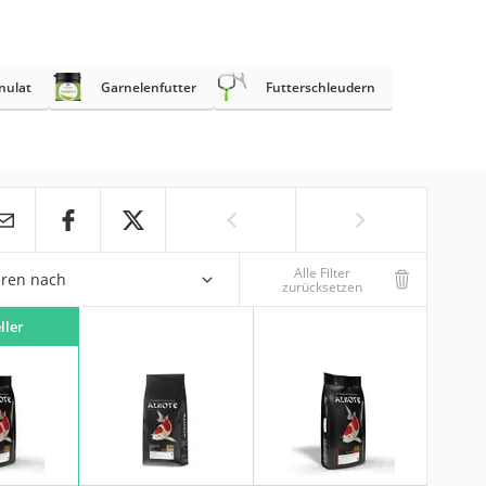
nulat
Garnelenfutter
Futterschleudern
Alle Filter
eren nach
zurücksetzen
ller