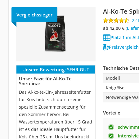
Al-Ko-Te Spi
Vergleichssieger
22
ab 42,00 €
(
Liefe
Platz 1 im Al
Preisvergleic
Technische Deta
Unsere Bewertung:
SEHR GUT
Modell
Unser Fazit für Al-Ko-Te
Spirulina:
Koigröße
Das Al-ko-te-Ein-Jahreszeitenfutter
Notwendige Wa
für Kois hebt sich durch seine
spezielle Zusammensetzung für
Vorteile
den Sommer hervor. Bei
Wassertemperaturen über 15 Grad
schwimmt 
ist es das ideale Hauptfutter für
intensivie
Kois über 25 cm. Uns beeindruckt