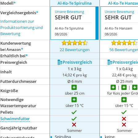
Modell
*
Al-Ko-Te Spirulina
Al-Ko-Te Hanz
Unsere Bewertung
Unsere Bewertung
Vergleichsergebnis
*
SEHR GUT
SEHR GUT
Informationen zur
Produktsortierung und
Al-Ko-Te Spirulina
Al-Ko-Te Hanzam
Bewertung
08/2026
08/2026
Kundenwertung
*
bei Amazon
22 Bewertungen
56 Bewertunge
Erhältlich bei
*
Preis­vergleich
Preis­verglei
Preis­vergleich
1 x 3 kg
1 x 0,4 kg
Inhalt
14,02 € pro kg
22,48 € pro kg
Futterdurchmesser
Ø 6 mm
Ø 25 mm
Koigröße
über 25 cm
für Kois jeder Gr
Notwendige
über 15 °C
über 15 °C
Wassertemperatur
Pellets
Schwimmfutter
Ganzjährig nutzbar
Sommer
Sommer
•
•
Spirulina
keine