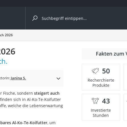
ergleiche nach Kategorie
ich 2026
2026
Fakten zum 
ch.
50
p)
ktorin:
Janina S.
Recherchierte
Produkte
r Fische, sondern
steigert auch
43
finden sich in Al-Ko-Te-Koifutter
offe, welche die Lebenserwartung
Investierte
Stunden
bares Al-Ko-Te-Koifutter
, um