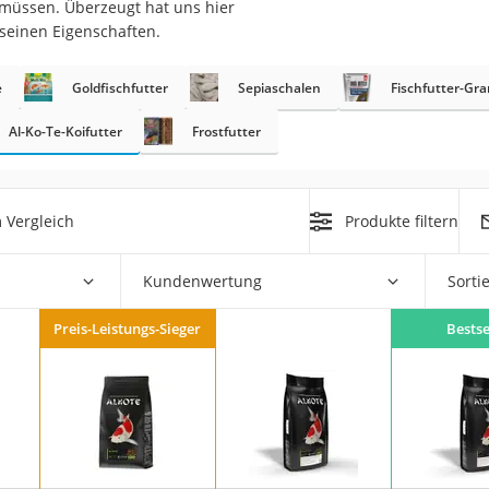
 müssen. Überzeugt hat uns hier
 seinen Eigenschaften.
at
e
Goldfischfutter
Sepiaschalen
Fischfutter-Gra
rät
Al-Ko-Te-Koifutter
Frostfutter
e
ner
 Vergleich
Produkte filtern
Zahnbürste
Kundenwertung
Sorti
d
Preis-Leistungs-Sieger
Bestse