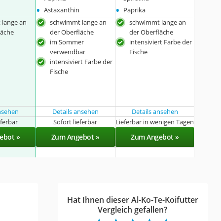
•
•
Astaxanthin
Paprika
 lange an
schwimmt lange an
schwimmt lange an
läche
der Oberfläche
der Oberfläche
im Sommer
intensiviert Farbe der
verwendbar
Fische
intensiviert Farbe der
Fische
ansehen
Details ansehen
Details ansehen
eferbar
Sofort lieferbar
Lieferbar in wenigen Tagen
ebot »
Zum Angebot »
Zum Angebot »
Hat Ihnen dieser Al-Ko-Te-Koifutter
Vergleich gefallen?