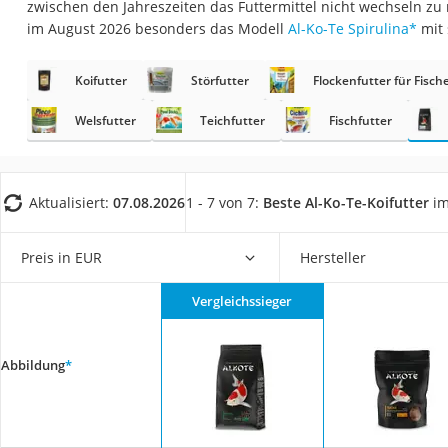
zwischen den Jahreszeiten das Futtermittel nicht wechseln zu
Eiweißpulver
im August 2026 besonders das Modell
Al-Ko-Te Spirulina
*
mit
Magnesiumpräpar
Katzenklappe
Koifutter
Störfutter
Flockenfutter für Fisch
Nackenmassagege
Welsfutter
Teichfutter
Fischfutter
Zeckenschutz Katz
leichter Haartrock
Aktualisiert:
07.08.2026
1 - 7 von 7:
Beste Al-Ko-Te-Koifutter
im
Philips-Sonicare-
Schildkrötenhaus
Preis in EUR
Hersteller
Mineralfutter Pfer
Massagegerät
Vergleichssieger
Service
Abbildung
*