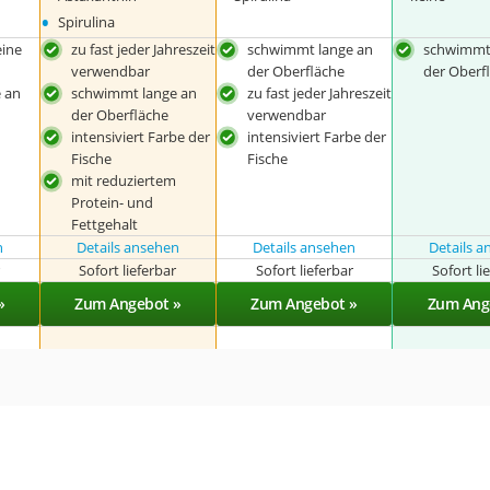
•
Spirulina
eine
zu fast jeder Jahreszeit
schwimmt lange an
schwimmt
verwendbar
der Oberfläche
der Oberf
 an
schwimmt lange an
zu fast jeder Jahreszeit
der Oberfläche
verwendbar
intensiviert Farbe der
intensiviert Farbe der
Fische
Fische
mit reduziertem
Protein- und
Fettgehalt
n
Details ansehen
Details ansehen
Details 
r
Sofort lieferbar
Sofort lieferbar
Sofort li
»
Zum Angebot »
Zum Angebot »
Zum Ang