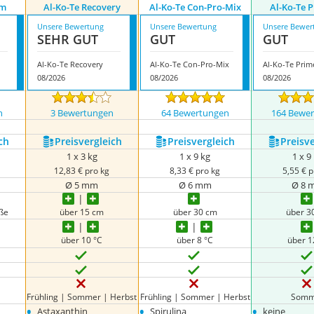
am
Al-Ko-Te Recovery
Al-Ko-Te Con-Pro-Mix
Al-Ko-Te 
Unsere Bewertung
Unsere Bewertung
Unsere Bewer
SEHR GUT
GUT
GUT
Al-Ko-Te Recovery
Al-Ko-Te Con-Pro-Mix
Al-Ko-Te Prim
08/2026
08/2026
08/2026
n
3 Bewertungen
64 Bewertungen
164 Bewe
ch
Preis­vergleich
Preis­vergleich
Preis­v
1 x 3 kg
1 x 9 kg
1 x 9
12,83 € pro kg
8,33 € pro kg
5,55 € p
Ø 5 mm
Ø 6 mm
Ø 8 
öße
über 15 cm
über 30 cm
über 3
über 10 °C
über 8 °C
über 1
Frühling | Sommer | Herbst
Frühling | Sommer | Herbst
Somm
•
•
•
Astaxanthin
Spirulina
keine