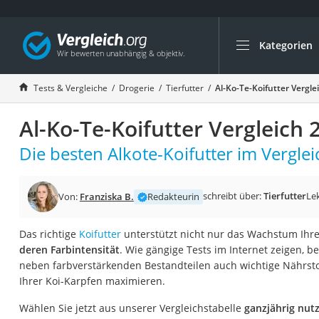
Kategorien
Die beliebtesten V
Drogerie
Tests & Vergleiche
Drogerie
Tierfutter
Al-Ko-Te-Koifutter Vergle
Inhalator
Al-Ko-Te-Koifutter Vergleich 
Haarschneider
Rollator
Die besten Alkote-Koifutter im Verglei
Braun Rasierer
Katzenklappe (Chi
schreibt über:
Tierfutter
Le
Von:
Franziska B.
Redakteurin
Rasierer
Das richtige
Koifutter
unterstützt nicht nur das Wachstum Ihre
Masturbator
deren Farbintensität
. Wie gängige Tests im Internet zeigen, be
Massagepistole
neben farbverstärkenden Bestandteilen auch wichtige Nährst
Ihrer Koi-Karpfen maximieren.
Epilierer
Reisehaartrockner
Wählen Sie jetzt aus unserer Vergleichstabelle
ganzjährig nutz