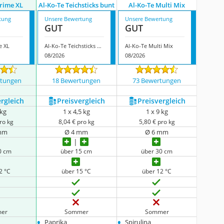
Prime XL
Al-Ko-Te Teichsticks bunt
Al-Ko-Te Multi Mix
tung
Unsere Bewertung
Unsere Bewertung
GUT
GUT
e XL
Al-Ko-Te Teichsticks bunt
Al-Ko-Te Multi Mix
08/2026
08/2026
rtungen
18 Bewertungen
73 Bewertungen
ergleich
Preis­vergleich
Preis­vergleich
 kg
1 x 4,5 kg
1 x 9 kg
ro kg
8,04 € pro kg
5,80 € pro kg
mm
Ø 4 mm
Ø 6 mm
0 cm
über 15 cm
über 30 cm
2 °C
über 15 °C
über 12 °C
er
Sommer
Sommer
•
•
Paprika
Spirulina