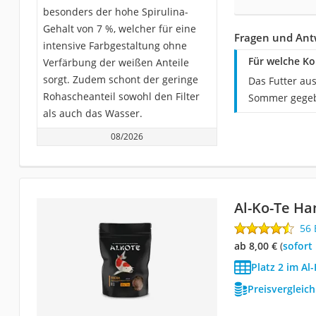
besonders der hohe Spirulina-
Gehalt von 7 %, welcher für eine
Fragen und Antw
intensive Farbgestaltung ohne
Für welche Koi
Verfärbung der weißen Anteile
sorgt. Zudem schont der geringe
Das Futter aus
Rohascheanteil sowohl den Filter
Sommer gegeb
als auch das Wasser.
08/2026
Al-Ko-Te H
56
ab 8,00 €
(
Sofort
Platz 2 im Al
Preisvergleic