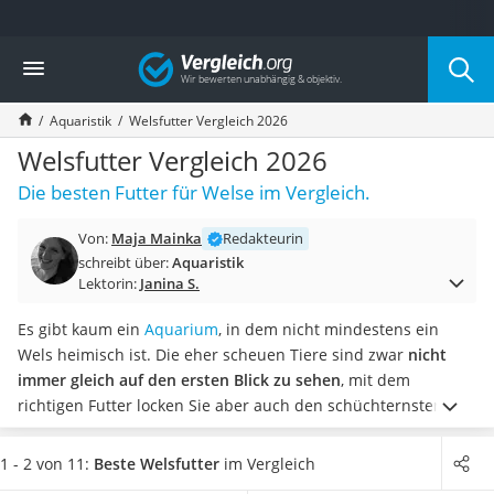
Die beliebtesten Vergleiche nach Kategorie
Vergleich
Drogerie
Inhalator
Aquaristik
Welsfutter Vergleich 2026
Haarschneider
Rollator
Welsfutter Vergleich 2026
Braun Rasierer
Die besten Futter für Welse im Vergleich.
Katzenklappe (Chip)
Rasierer
Von:
Maja Mainka
Redakteurin
Masturbator
schreibt über:
Aquaristik
Massagepistole
Lektorin:
Janina S.
Epilierer
Reisehaartrockner
Es gibt kaum ein
Aquarium
, in dem nicht mindestens ein
Eiweißpulver
Wels heimisch ist. Die eher scheuen Tiere sind zwar
nicht
Magnesiumpräparat
immer gleich auf den ersten Blick zu sehen
, mit dem
Katzenklappe
richtigen Futter locken Sie aber auch den schüchternsten
Nackenmassagegerät
Wels aus seinem Versteck hervor.
Online-Tests raten zu
Zeckenschutz Katze
Welsfutter mit einem
Rohproteingehalt von mehr als 40
1 - 2 von 11:
Beste Welsfutter
im Vergleich
leichter Haartrockner
Prozent
. Weiterhin sind insbesondere Premium-Produkte oft