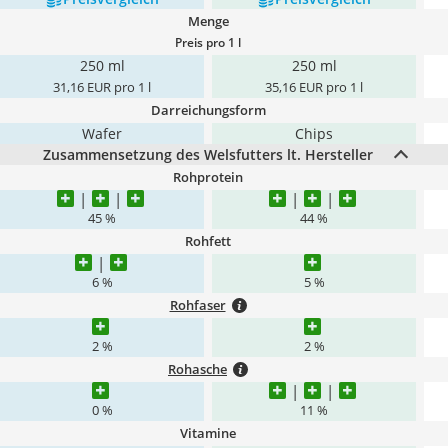
Menge
Preis pro 1 l
250 ml
250 ml
31,16 EUR pro 1 l
35,16 EUR pro 1 l
Darreichungsform
Wafer
Chips
Zusammensetzung des Welsfutters lt. Hersteller
Rohprotein
45 %
44 %
Rohfett
6 %
5 %
Rohfaser
2 %
2 %
Rohasche
0 %
11 %
Vitamine