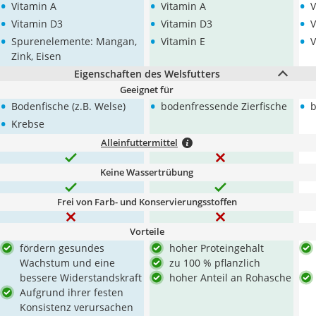
•
•
•
Vitamin A
Vitamin A
V
•
•
•
Vitamin D3
Vitamin D3
V
•
•
•
Spurenelemente: Mangan,
Vitamin E
V
Zink, Eisen
Eigenschaften des Welsfutters
Geeignet für
•
•
•
Bodenfische (z.B. Welse)
bodenfressende Zierfische
b
•
Krebse
Alleinfuttermittel
Keine Wassertrübung
Frei von Farb- und Konservierungsstoffen
Vorteile
fördern gesundes
hoher Proteingehalt
Wachstum und eine
zu 100 % pflanzlich
bessere Widerstandskraft
hoher Anteil an Rohasche
Aufgrund ihrer festen
Konsistenz verursachen