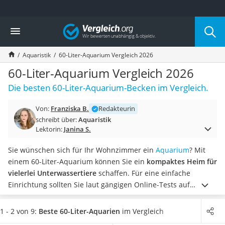
Die beliebtesten Vergleiche nach Kategorie
Vergleich
Drogerie
Inhalator
Aquaristik
60-Liter-Aquarium Vergleich 2026
Haarschneider
Rollator
60-Liter-Aquarium Vergleich 2026
Braun Rasierer
Die besten 60-Liter-Aquarium-Becken im Vergleich.
Katzenklappe (Chip)
Rasierer
Von:
Franziska B.
Redakteurin
Masturbator
schreibt über:
Aquaristik
Massagepistole
Lektorin:
Janina S.
Epilierer
Reisehaartrockner
Sie wünschen sich für Ihr Wohnzimmer ein
Aquarium
? Mit
Eiweißpulver
einem 60-Liter-Aquarium können Sie ein
kompaktes Heim für
Magnesiumpräparat
vielerlei Unterwassertiere
schaffen. Für eine einfache
Katzenklappe
Einrichtung sollten Sie laut gängigen Online-Tests auf
Nackenmassagegerät
Komplettsets zurückgreifen, da diese das notwendige
Zeckenschutz Katze
Zubehör im Lieferumfang besitzen.
Wählen Sie jetzt aus
1 - 2 von 9:
Beste 60-Liter-Aquarien
im Vergleich
leichter Haartrockner
unserer Vergleichstabelle
ein 60-Liter-Aquarium mit