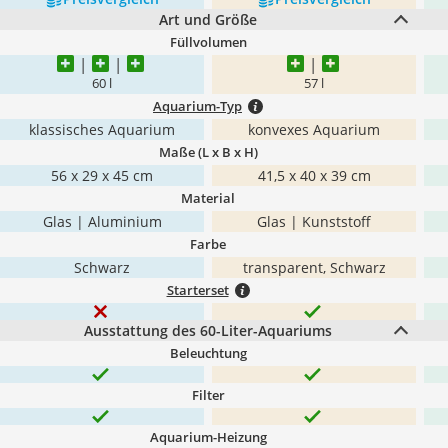
Art und Größe
Füllvolumen
60 l
57 l
Aquarium-Typ
klassisches Aquarium
konvexes Aquarium
Maße (L x B x H)
56 x 29 x 45 cm
41,5 x 40 x 39 cm
Material
Glas | Aluminium
Glas | Kunststoff
Farbe
Schwarz
transparent, Schwarz
Starterset
Ausstattung des 60-Liter-Aquariums
Beleuchtung
Filter
Aquarium-Heizung