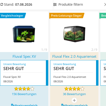
Philips-Sonicare-Zahnbürste
beigefügter Aquarium-Heizung
, um für eine optimale
Produkte filtern
Stand:
07.08.2026
Schildkrötenhaus
Temperatur im Becken zu sorgen. Überzeugt hat uns hier im
Mineralfutter Pferd
August 2026 besonders das Modell
Fluval Spec XV
*
mit
Vergleichssieger
Preis-Leistungs-Sieger
Bes
Massagegerät
seinen Eigenschaften.
Service
1 / 9
2 / 9
Fluval Spec XV
Fluval Flex 2.0 Aquarienset
Unsere Bewertung
Unsere Bewertung
U
SEHR GUT
SEHR GUT
Fluval Spec XV
Fluval Flex 2.0 Aquarienset
F
08/2026
08/2026
0
156 Bewertungen
36 Bewertungen
mehr anzeigen
Preis­vergleich
Preis­vergleich