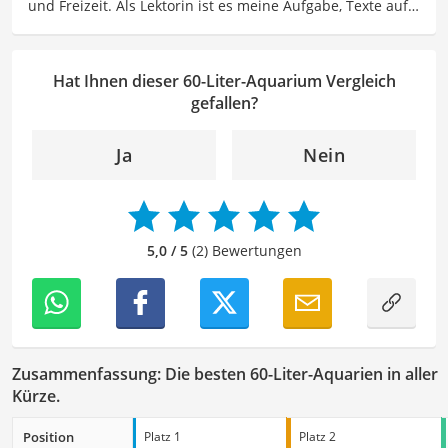
und Freizeit. Als Lektorin ist es meine Aufgabe, Texte auf
besonders empfehlenswert für
Aquaristik-Enthusiasten
.
ihre inhaltliche Richtigkeit, sprachliche Präzision und
Lesbarkeit zu überprüfen. Mein Ziel ist es, unseren
Autoren dabei zu helfen, ihre Botschaften klar und
Hat Ihnen dieser 60-Liter-Aquarium Vergleich
effektiv zu kommunizieren. Durch meine Leidenschaft für
gefallen?
das geschriebene Wort und meine breitgefächerten
Interessen, bringe ich frische Perspektiven sowie neue
Ja
Nein
Ideen in den Lektoratsprozess ein, um sicherzustellen,
dass die Texte sowohl qualitativ hochwertig als auch
ansprechend sind.
5,0 / 5
(2) Bewertungen
Zusammenfassung: Die besten 60-Liter-Aquarien in aller
Kürze.
Position
Platz 1
Platz 2