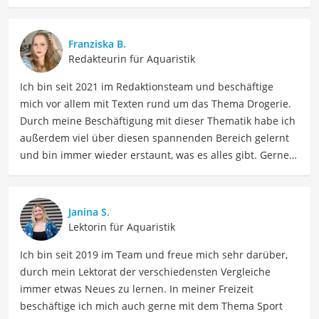
Franziska B.
Redakteurin für Aquaristik
Ich bin seit 2021 im Redaktionsteam und beschäftige
mich vor allem mit Texten rund um das Thema Drogerie.
Durch meine Beschäftigung mit dieser Thematik habe ich
außerdem viel über diesen spannenden Bereich gelernt
und bin immer wieder erstaunt, was es alles gibt. Gerne
lasse ich Sie an meinen Erfahrungen teilhaben. Als
Fachautorin für Drogerieprodukte teile ich mein Wissen
über Beauty- sowie Pflegeprodukte, Gesundheitsartikel,
Janina S.
Haushaltswaren und vieles mehr. Meine Beiträge
Lektorin für Aquaristik
umfassen Produktvergleiche, Tipps, Trends und
Ich bin seit 2019 im Team und freue mich sehr darüber,
Empfehlungen, um Lesern dabei zu helfen, die besten
durch mein Lektorat der verschiedensten Vergleiche
Produkte für ihre Bedürfnisse zu finden sowie sowohl ihre
immer etwas Neues zu lernen. In meiner Freizeit
Schönheits- als auch Pflegeroutine zu optimieren.
beschäftige ich mich auch gerne mit dem Thema Sport
Der 60-Liter-Aquarium-Vergleich ist aus unserer Sicht