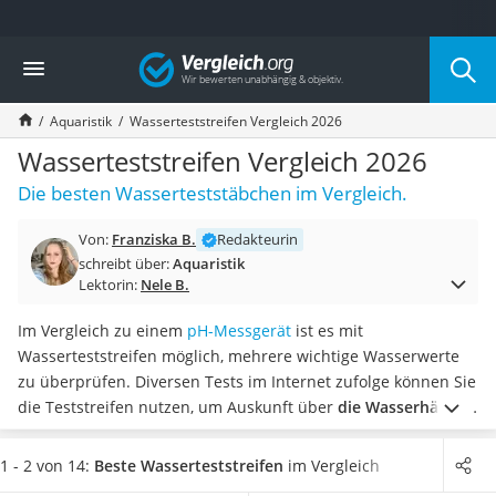
Die beliebtesten Vergleiche nach Kategorie
Vergleich
Drogerie
Inhalator
Aquaristik
Wasserteststreifen Vergleich 2026
Haarschneider
Rollator
Wasserteststreifen Vergleich 2026
Braun Rasierer
Die besten Wasserteststäbchen im Vergleich.
Katzenklappe (Chip)
Rasierer
Von:
Franziska B.
Redakteurin
Masturbator
schreibt über:
Aquaristik
Massagepistole
Lektorin:
Nele B.
Epilierer
Reisehaartrockner
Im Vergleich zu einem
pH-Messgerät
ist es mit
Eiweißpulver
Wasserteststreifen möglich, mehrere wichtige Wasserwerte
Magnesiumpräparat
zu überprüfen. Diversen Tests im Internet zufolge können Sie
Katzenklappe
die Teststreifen nutzen, um Auskunft über
die Wasserhärte,
Nackenmassagegerät
Alkalinität und vieles mehr
zu erhalten. Die Anwendung ist
Zeckenschutz Katze
dabei sehr leicht und liefert nach wenigen Minuten akkurate
1 - 2 von 14:
Beste Wasserteststreifen
im Vergleich
leichter Haartrockner
Ergebnisse.
Wählen Sie jetzt aus unserer Vergleichstabelle