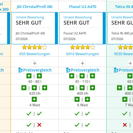
al
Jbl ChristalProfi i60
Fluval U2 ‎A470
Tetra IN 
x 300
Unsere Bewertung
Unsere Bewertung
Unsere Bewer
SEHR GUT
SEHR GUT
SEHR G
quarium Filterbox 300
Jbl ChristalProfi i60
Fluval U2 ‎A470
Tetra IN 400 p
07/2026
07/2026
07/2026
en
693 Bewertungen
6916 Bewertungen
9030 Bewe
nzeigen
mehr anzeigen
mehr anzeigen
m
ch
Preis­vergleich
Preis­vergleich
Preis­v
40 - 80 l
45 - 110 l
60 
420 l/h
400 l/h
400 l
4 Watt
6 Watt
7 Wa