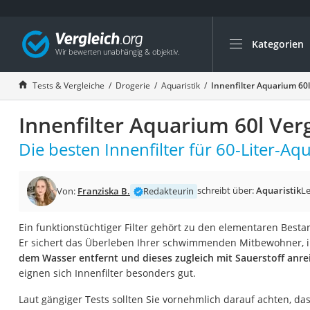
Kategorien
Die beliebtesten V
Drogerie
Tests & Vergleiche
Drogerie
Aquaristik
Innenfilter Aquarium 60l
Inhalator
Innenfilter Aquarium 60l Ver
Haarschneider
Rollator
Die besten Innenfilter für 60-Liter-Aq
Braun Rasierer
Katzenklappe (Chi
schreibt über:
Aquaristik
Le
Von:
Franziska B.
Redakteurin
Rasierer
Ein funktionstüchtiger Filter gehört zu den elementaren Best
Masturbator
Er sichert das Überleben Ihrer schwimmenden Mitbewohner,
Massagepistole
dem Wasser entfernt und dieses zugleich mit Sauerstoff anre
eignen sich Innenfilter besonders gut.
Epilierer
Reisehaartrockner
Laut gängiger Tests sollten Sie vornehmlich darauf achten, da