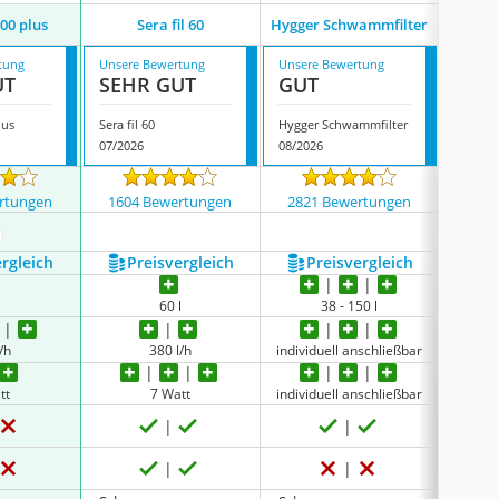
Juwel A
400 plus
Sera fil 60
Hygger Schwammfilter
tung
Unsere Bewertung
Unsere Bewertung
Unsere
UT
SEHR GUT
GUT
GUT
lus
Sera fil 60
Hygger Schwammfilter
07/2026
08/2026
07/202
rtungen
1604 Bewertungen
2821 Bewertungen
757
ehr anzeigen
ergleich
Preis­vergleich
Preis­vergleich
P
l
60 l
38 - 150 l
/h
380 l/h
individuell anschließbar
tt
7 Watt
individuell anschließbar
keine 
keine 