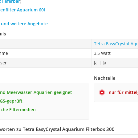
t lieferbar
)
nenfilter Aquarium 60l
h und weitere Angebote
ils
Tetra EasyCrystal Aq
ahme
3,5 Watt
ser
Ja | Ja
Nachteile
und Meerwasser-Aquarien geeignet
nur für mitte
GS-geprüft
che Filtermedien
orten zu Tetra EasyCrystal Aquarium Filterbox 300