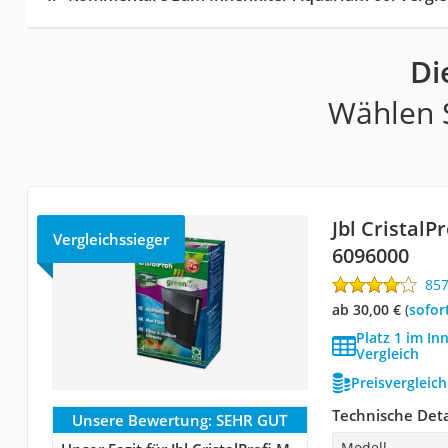
Di
Wählen S
Jbl CristalP
Vergleichssieger
6096000
85
ab 30,00 €
(
Sofor
Platz 1 im In
Vergleich
Preisvergleic
Technische Deta
Unsere Bewertung:
SEHR GUT
Modell