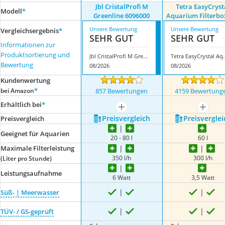
Jbl CristalProfi M
Tetra EasyCryst
Modell
*
Greenline 6096000
Aquarium Filterbo
Unsere Bewertung
Unsere Bewertung
Vergleichsergebnis
*
SEHR GUT
SEHR GUT
Informationen zur
Produktsortierung und
Jbl CristalProfi M Greenline 6096000
Tetra EasyCrystal A
Bewertung
08/2026
08/2026
Kundenwertung
*
bei Amazon
857 Bewertungen
4159 Bewertung
Erhältlich bei
*
mehr anzeigen
mehr a
Preis­vergleich
Preis­verglei
Preis­vergleich
Geeignet für Aquarien
20 - 80 l
60 l
Maximale Filterleistung
350 l/h
300 l/h
(Liter pro Stunde)
Leistungsaufnahme
6 Watt
3,5 Watt
Süß- | Meerwasser
TÜV- / GS-geprüft