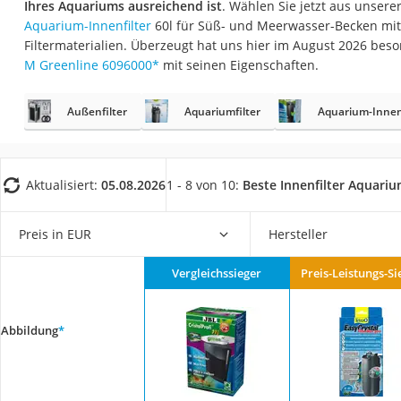
Ihres Aquariums ausreichend ist
. Wählen Sie jetzt aus unsere
Eiweißpulver
Aquarium-Innenfilter
60l für Süß- und Meerwasser-Becken mi
Magnesiumpräpar
Filtermaterialien. Überzeugt hat uns hier im August 2026 bes
M Greenline 6096000
*
mit seinen Eigenschaften.
Katzenklappe
Nackenmassagege
Außenfilter
Aquariumfilter
Aquarium-Innenf
Zeckenschutz Katz
leichter Haartrock
Philips-Sonicare-
Aktualisiert:
05.08.2026
1 - 8 von 10:
Beste Innenfilter Aquariu
Schildkrötenhaus
Preis in EUR
Hersteller
Mineralfutter Pfer
Massagegerät
Vergleichssieger
Preis-Leistungs-Si
Service
Abbildung
*