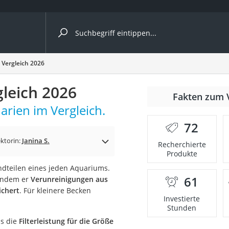
ergleiche nach Kategorie
 Vergleich 2026
gleich 2026
Fakten zum 
uarien im Vergleich.
72
p)
ktorin:
Janina S.
Recherchierte
Produkte
andteilen eines jeden Aquariums.
61
 indem er
Verunreinigungen aus
ichert
. Für kleinere Becken
Investierte
Stunden
ss die
Filterleistung für die Größe