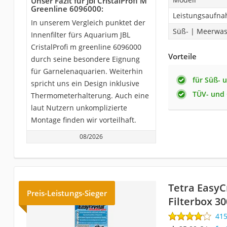
Unser Fazit für Jbl CristalProfi M
Greenline 6096000:
Leistungsaufn
In unserem Vergleich punktet der
Süß- | Meerwas
Innenfilter fürs Aquarium JBL
CristalProfi m greenline 6096000
Vorteile
durch seine besondere Eignung
für Garnelenaquarien. Weiterhin
für Süß- 
spricht uns ein Design inklusive
TÜV- und 
Thermometerhalterung. Auch eine
laut Nutzern unkomplizierte
Montage finden wir vorteilhaft.
08/2026
Tetra EasyC
Preis-Leistungs-Sieger
Filterbox 30
41