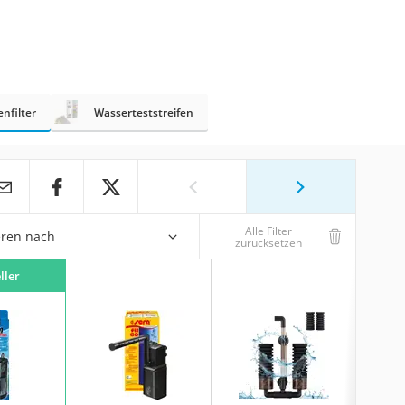
nfilter
Wasserteststreifen
Alle Filter
eren nach
zurücksetzen
ller