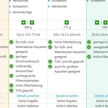
•
•
•
Aktivkohle
Schwamm
Schwamm
•
•
Schwamm
Aktivkohle
•
Keramikringe
480 g
771 g
240
cm
12,2 x 14 x 17 cm
9,9 x 12,7 x 22,4 cm
25,9 x 22,4 
für Süß- und
hohe Filterleistung
geringes 
arien
Meerwasser-Aquarien
für Süß- und
zweigeteil
geeignet
Meerwasser-Aquarien
Filterkam
rüft
geringer
geeignet
hohe Filte
Stromverbrauch
TÜV- und GS-geprüft
vollständig
auch für größere
eintauchbar
Aquarien geeignet
umfangreiche
Filtermaterialien
hohe Filterleistung
TÜV-geprüft
n
Details ansehen
Details ansehen
Details 
keine Angabe
keine Angabe
keine A
r
Sofort lieferbar
Sofort lieferbar
Sofort li