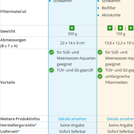
•
•
Schwamm
Schwamm
•
Biofilter
Filtermaterial
•
Aktivkohle
Gewicht
500 g
100 g
Abmessungen
22 x 14 x 9 cm
13,8 x 12,2 x 19 
(B x T x H)
für Süß- und
für Süß- und
Meerwasser-Aquarien
Meerwasser-Aqu
geeignet
geeignet
TÜV- und GS-geprüft
TÜV- und GS-gep
umfangreiche
Vorteile
Filtermedien
Weitere Produktinfos
Details ansehen
Details ansehe
Herstellergarantie
*
keine Angabe
keine Angabe
Lieferzeit
*
Sofort lieferbar
Sofort lieferba