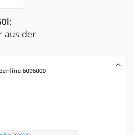
0l:
r aus der
reenline 6096000
eenline 6096000