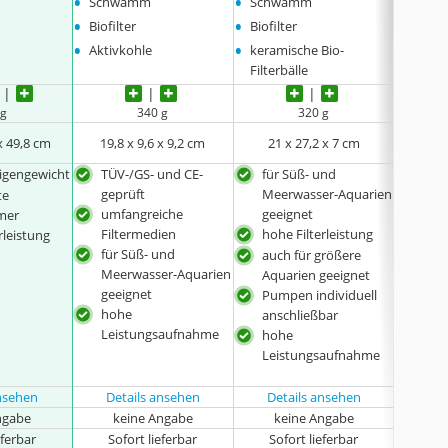
•
•
•
Schwamm
Schwamm
Schw
•
•
Biofilter
Biofilter
•
•
Aktivkohle
keramische Bio-
Filterbälle
 g
340 g
320 g
x 49,8 cm
19,8 x 9,6 x 9,2 cm
21 x 27,2 x 7 cm
8,0 x
Eigengewicht
TÜV-/GS- und CE-
für Süß- und
auch
geprüft
Meerwasser-Aquarien
Aqu
te
umfangreiche
geeignet
ein
mer
Filtermedien
hohe Filterleistung
rleistung
sehr
für Süß- und
auch für größere
Meerwasser-Aquarien
Aquarien geeignet
geeignet
Pumpen individuell
hohe
anschließbar
Leistungsaufnahme
hohe
Leistungsaufnahme
ansehen
Details ansehen
Details ansehen
ngabe
keine Angabe
keine Angabe
eferbar
Sofort lieferbar
Sofort lieferbar
Sof