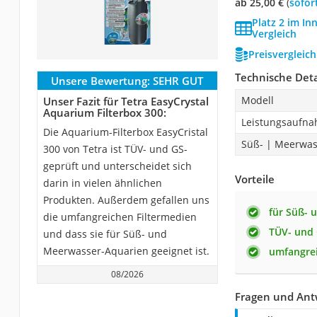
ab 25,00 €
(
Sofor
Platz 2 im In
Vergleich
Preisvergleic
Technische Deta
Unsere Bewertung:
SEHR GUT
Modell
Unser Fazit für Tetra EasyCrystal
Aquarium Filterbox 300:
Leistungsaufn
Die Aquarium-Filterbox EasyCristal
Süß- | Meerwas
300 von Tetra ist TÜV- und GS-
geprüft und unterscheidet sich
Vorteile
darin in vielen ähnlichen
Produkten. Außerdem gefallen uns
für Süß- 
die umfangreichen Filtermedien
TÜV- und 
und dass sie für Süß- und
Meerwasser-Aquarien geeignet ist.
umfangrei
08/2026
Fragen und Antw