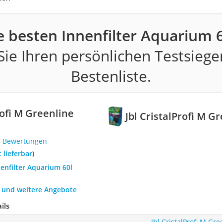
e besten Innenfilter Aquarium 6
ie Ihren persönlichen Testsiege
Bestenliste.
rofi M Greenline
Jbl CristalProfi M G
7 Bewertungen
t lieferbar
)
nenfilter Aquarium 60l
h und weitere Angebote
ils
Jbl CristalProfi M Gr