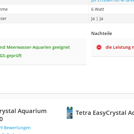
ahme
6 Watt
ser
Ja | Ja
Nachteile
und Meerwasser-Aquarien geeignet
die Leistung 
GS-geprüft
rystal Aquarium
Tetra EasyCrystal A
0
59 Bewertungen