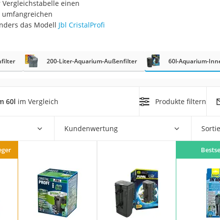
r Vergleichstabelle einen
t umfangreichen
at
onders das Modell
Jbl CristalProfi
rät
ilter
200-Liter-Aquarium-Außenfilter
60l-Aquarium-Inne
e
ner
Zahnbürste
m 60l
im Vergleich
Produkte filtern
Kundenwertung
Sorti
d
eger
Bestse